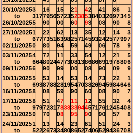
20/10/2025
3
1
6
1
5
2
1
4
2
4
1
8
6
1
to
3
17
7
9
56
5
7
23
5
2
38
5
3
84
0
3
26
9
7
34
5
26/10/2025
5
9
0
0
0
6
0
9
3
0
8
9
0
8
27/10/2025
1
2
2
6
2
1
3
3
5
1
2
1
4
3
to
6
77
7
3
51
6
3
98
2
5
71
4
5
93
2
4
25
7
7
99
7
02/11/2025
0
8
0
9
4
5
9
4
9
0
6
7
8
9
03/11/2025
4
7
2
1
1
3
3
5
4
1
2
2
1
5
to
6
64
8
0
24
4
7
73
0
8
13
8
6
86
6
9
19
7
8
80
6
09/11/2025
6
9
0
9
9
0
0
0
8
9
0
0
9
9
10/11/2025
5
5
3
1
4
5
3
1
4
7
3
2
2
1
to
6
93
8
7
88
2
8
19
5
4
70
3
8
26
9
4
59
8
4
64
6
16/11/2025
8
0
8
5
9
9
0
6
0
0
8
9
0
7
17/11/2025
8
5
1
4
7
1
1
1
2
5
5
3
2
4
to
9
79
7
2
31
7
8
33
3
3
94
4
5
71
7
6
12
4
5
40
8
23/11/2025
0
7
0
0
8
9
5
9
0
9
0
5
7
8
24/11/2025
1
1
3
1
4
2
3
6
1
5
1
2
4
3
to
5
22
2
6
73
3
4
80
8
6
52
7
4
06
5
2
94
3
6
70
8