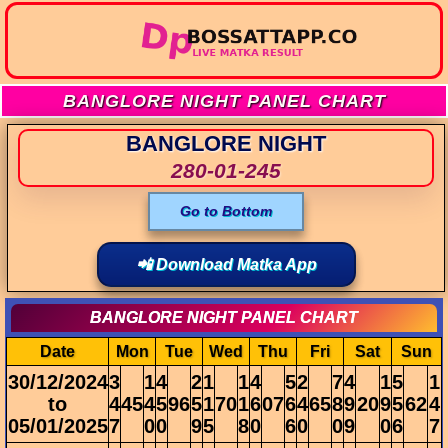
BANGLORE NIGHT PANEL CHART
BANGLORE NIGHT
280-01-245
Go to Bottom
📲 Download Matka App
BANGLORE NIGHT PANEL CHART
Date
Mon
Tue
Wed
Thu
Fri
Sat
Sun
30/12/2024
3
1
4
2
1
1
4
5
2
7
4
1
5
1
to
4
45
4
5
96
5
1
70
1
6
07
6
4
65
8
9
20
9
5
62
4
05/01/2025
7
0
0
9
5
8
0
6
0
0
9
0
6
7