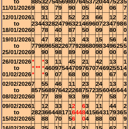
to
8
85
3
2
75
4
5
69
8
0
76
4
5
37
2
0
44
7
5
23
5
11/01/2026
9
9
3
7
9
9
0
0
5
4
0
0
6
7
12/01/2026
1
3
1
2
3
5
2
2
3
6
6
1
2
2
to
2
34
4
3
28
2
4
79
6
3
21
4
6
96
0
7
23
4
7
98
6
18/01/2026
0
7
8
4
0
8
7
5
0
0
9
8
0
0
19/01/2026
1
4
7
8
2
1
3
4
3
1
5
5
6
4
to
7
79
6
9
65
8
2
26
7
7
92
8
6
80
9
8
34
9
6
25
5
25/01/2026
9
9
0
9
8
8
9
0
9
0
0
0
0
6
26/01/2026
*
*
3
1
1
4
5
2
1
4
2
1
3
1
to
*
**
*
4
60
9
7
54
4
7
09
7
6
70
7
4
69
2
5
51
4
01/02/2026
*
*
9
0
7
6
8
0
0
9
0
6
7
6
02/02/2026
7
5
5
4
6
1
1
2
3
2
4
1
3
3
to
8
57
5
6
89
7
6
42
2
2
68
7
5
72
3
5
60
4
5
64
4
08/02/2026
0
7
7
8
9
9
3
9
9
7
7
5
8
7
09/02/2026
1
1
2
3
3
1
2
6
3
1
1
4
4
2
to
2
82
3
6
64
4
8
17
1
6
44
8
4
15
6
4
31
7
9
36
5
15/02/2026
5
8
8
7
0
5
6
0
4
8
8
0
0
9
16/02/2026
6
2
5
1
3
1
4
2
1
1
5
6
2
3