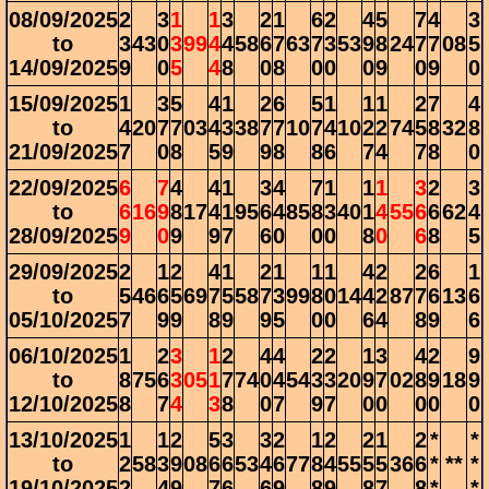
08/09/2025
2
3
1
1
3
2
1
6
2
4
5
7
4
3
to
3
43
0
3
99
4
4
58
6
7
63
7
3
53
9
8
24
7
7
08
5
14/09/2025
9
0
5
4
8
0
8
0
0
0
9
0
9
0
15/09/2025
1
3
5
4
1
2
6
5
1
1
1
2
7
4
to
4
20
7
7
03
4
3
38
7
7
10
7
4
10
2
2
74
5
8
32
8
21/09/2025
7
0
8
5
9
9
8
8
6
7
4
7
8
0
22/09/2025
6
7
4
4
1
3
4
7
1
1
1
3
2
3
to
6
16
9
8
17
4
1
95
6
4
85
8
3
40
1
4
55
6
6
62
4
28/09/2025
9
0
9
9
7
6
0
0
0
8
0
6
8
5
29/09/2025
2
1
2
4
1
2
1
1
1
4
2
2
6
1
to
5
46
6
5
69
7
5
58
7
3
99
8
0
14
4
2
87
7
6
13
6
05/10/2025
7
9
9
8
9
9
5
0
0
6
4
8
9
6
06/10/2025
1
2
3
1
2
4
4
2
2
1
3
4
2
9
to
8
75
6
3
05
1
7
74
0
4
54
3
3
20
9
7
02
8
9
18
9
12/10/2025
8
7
4
3
8
0
7
9
7
0
0
0
0
0
13/10/2025
1
1
2
5
3
3
2
1
2
2
1
2
*
*
to
2
58
3
9
08
6
6
53
4
6
77
8
4
55
5
5
36
6
*
**
*
19/10/2025
2
4
9
7
6
6
9
8
9
8
7
8
*
*