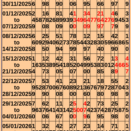
30/11/2025
6
9
8
9
0
0
6
9
5
6
6
9
7
9
01/12/2025
2
1
6
8
1
4
1
3
4
2
1
4
6
3
to
4
58
7
8
26
8
9
93
9
3
49
6
4
77
6
4
27
6
9
45
3
07/12/2025
9
0
8
0
9
0
0
0
9
9
7
7
9
9
08/12/2025
6
2
5
5
1
7
8
1
2
1
5
4
2
1
to
6
09
2
9
40
6
2
73
7
8
54
4
3
28
3
0
59
6
6
86
5
14/12/2025
8
5
0
9
4
9
9
9
7
4
0
9
0
0
15/12/2025
1
1
2
4
2
3
1
5
6
7
2
1
3
4
to
1
63
5
3
89
5
4
18
5
2
04
9
9
53
8
3
01
2
4
66
5
21/12/2025
4
7
3
0
5
0
7
0
0
8
5
8
9
7
22/12/2025
7
5
3
4
1
2
3
2
1
1
8
5
5
2
to
9
52
8
7
00
6
7
60
8
9
21
3
6
76
7
9
72
8
7
04
3
28/12/2025
9
9
0
0
8
0
0
6
0
8
0
9
8
9
29/12/2025
7
6
2
1
1
2
5
4
2
7
3
2
5
2
to
9
63
7
6
41
4
3
14
2
5
00
7
4
23
7
4
28
7
5
87
5
04/01/2026
0
0
6
6
7
0
0
9
6
9
5
9
8
0
05/01/2026
1
3
2
4
2
2
7
2
3
1
4
7
1
1