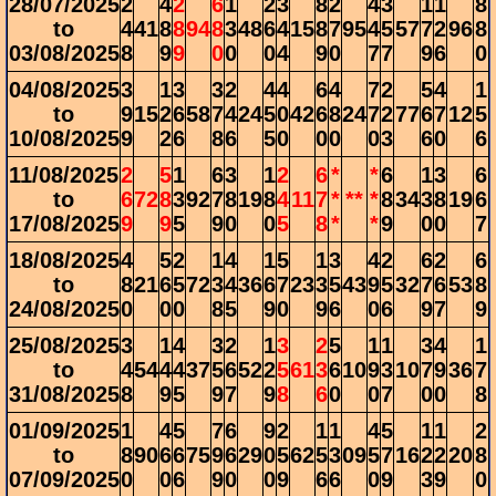
28/07/2025
2
4
2
6
1
2
3
8
2
4
3
1
1
8
to
4
41
8
8
94
8
3
48
6
4
15
8
7
95
4
5
57
7
2
96
8
03/08/2025
8
9
9
0
0
0
4
9
0
7
7
9
6
0
04/08/2025
3
1
3
3
2
4
4
6
4
7
2
5
4
1
to
9
15
2
6
58
7
4
24
5
0
42
6
8
24
7
2
77
6
7
12
5
10/08/2025
9
2
6
8
6
5
0
0
0
0
3
6
0
6
11/08/2025
2
5
1
6
3
1
2
6
*
*
6
1
3
6
to
6
72
8
3
92
7
8
19
8
4
11
7
*
**
*
8
34
3
8
19
6
17/08/2025
9
9
5
9
0
0
5
8
*
*
9
0
0
7
18/08/2025
4
5
2
1
4
1
5
1
3
4
2
6
2
6
to
8
21
6
5
72
3
4
36
6
7
23
3
5
43
9
5
32
7
6
53
8
24/08/2025
0
0
0
8
5
9
0
9
6
0
6
9
7
9
25/08/2025
3
1
4
3
2
1
3
2
5
1
1
3
4
1
to
4
54
4
4
37
5
6
52
2
5
61
3
6
10
9
3
10
7
9
36
7
31/08/2025
8
9
5
9
7
9
8
6
0
0
7
0
0
8
01/09/2025
1
4
5
7
6
9
2
1
1
4
5
1
1
2
to
8
90
6
6
75
9
6
29
0
5
62
5
3
09
5
7
16
2
2
20
8
07/09/2025
0
0
6
9
0
0
9
6
6
0
9
3
9
0