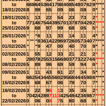
to
6
68
6
4
53
6
4
17
9
8
40
8
5
48
0
7
62
9
*
**
*
18/01/2026
8
9
9
6
5
0
9
0
6
0
8
0
*
*
19/01/2026
1
1
3
2
2
5
4
2
3
7
3
2
*
*
to
7
71
4
6
75
4
4
39
5
7
01
3
7
87
0
4
29
2
*
**
*
25/01/2026
9
6
8
9
7
9
9
6
8
0
5
5
*
*
26/01/2026
*
*
6
1
1
3
3
1
4
1
1
4
*
*
to
*
**
*
8
36
1
4
22
9
6
97
2
6
05
7
3
40
7
*
**
*
01/02/2026
*
*
9
4
7
0
0
4
0
7
0
9
*
*
02/02/2026
1
5
5
1
2
3
3
2
1
2
1
2
*
*
to
2
80
7
8
25
5
3
15
6
6
80
3
7
73
2
2
74
6
*
**
*
08/02/2026
5
8
9
9
6
6
9
5
9
9
4
6
*
*
09/02/2026
1
1
1
4
3
6
1
2
7
3
4
5
*
*
to
6
62
5
4
34
4
5
56
0
2
95
6
8
44
4
5
98
6
*
**
*
15/02/2026
9
6
8
6
7
0
6
7
9
7
0
7
*
*
16/02/2026
3
2
2
9
6
1
3
3
5
3
5
2
*
*
to
7
04
2
4
28
9
7
11
3
4
25
4
9
42
3
6
98
7
*
**
*
22/02/2026
0
0
6
0
8
7
5
8
0
6
8
9
*
*