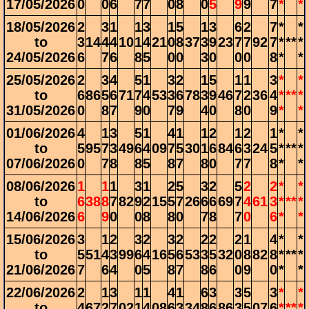
17/05/2026
0
0
6
7
7
0
8
0
5
9
9
7
*
*
18/05/2026
2
3
1
1
3
1
5
1
3
6
2
7
*
*
to
3
14
4
4
10
1
4
21
0
8
37
3
9
23
7
7
92
7
*
**
*
24/05/2026
6
7
6
8
5
0
0
3
0
0
0
8
*
*
25/05/2026
2
3
4
5
1
3
2
1
5
1
1
3
*
*
to
6
86
5
6
71
7
4
53
3
6
78
3
9
46
7
2
36
4
*
**
*
31/05/2026
0
8
7
9
0
7
9
4
0
8
0
9
*
*
01/06/2026
4
1
3
5
1
4
1
1
2
1
2
1
*
*
to
5
95
7
3
49
6
4
09
7
5
30
1
6
84
6
3
24
5
*
**
*
07/06/2026
0
7
8
8
5
8
7
8
0
7
7
8
*
*
08/06/2026
1
1
1
3
1
2
5
3
2
5
2
2
*
*
to
6
38
8
7
82
9
2
15
5
7
26
6
6
69
7
4
61
3
*
**
*
14/06/2026
6
9
0
0
8
8
0
7
8
7
0
6
*
*
15/06/2026
3
1
2
3
2
3
2
2
2
2
1
4
*
*
to
5
51
4
3
99
6
4
16
5
6
53
3
5
32
0
8
82
8
*
**
*
21/06/2026
7
6
4
0
5
8
7
8
6
0
9
0
*
*
22/06/2026
2
1
3
1
1
4
1
6
3
3
5
3
*
*
to
4
67
2
7
02
1
4
08
6
3
34
8
6
86
3
5
07
6
*
**
*