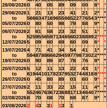
28/06/2026
0
4
0
0
5
8
9
0
9
0
0
8
*
*
29/06/2026
1
2
1
1
3
2
3
4
1
2
1
2
*
*
to
5
66
6
3
47
1
6
96
5
5
66
5
2
27
7
6
54
3
*
**
*
05/07/2026
0
8
0
5
0
9
8
7
9
8
8
9
*
*
06/07/2026
2
6
1
5
8
2
3
3
2
5
1
1
*
*
to
5
25
9
5
56
5
9
71
3
4
65
6
0
23
8
8
89
2
*
**
*
12/07/2026
5
0
9
6
0
6
9
6
0
0
9
6
*
*
13/07/2026
4
7
1
4
1
3
4
5
4
4
1
1
*
*
to
5
94
8
7
88
6
6
62
9
4
59
7
7
98
7
3
02
2
*
**
*
19/07/2026
0
9
0
8
9
0
7
7
8
7
6
9
*
*
20/07/2026
5
1
2
1
1
1
3
2
2
4
3
1
*
*
to
6
19
4
4
10
1
7
82
3
7
95
3
2
74
4
8
18
8
*
**
*
26/07/2026
0
4
5
8
0
8
9
0
3
6
0
9
*
*
27/07/2026
2
1
1
3
3
2
2
1
5
1
1
4
*
*
to
5
52
4
6
76
3
6
72
3
6
88
1
7
13
4
6
40
7
*
**
*
02/08/2026
8
7
0
0
8
7
0
6
9
8
7
9
*
*
03/08/2026
2
4
3
3
1
1
3
1