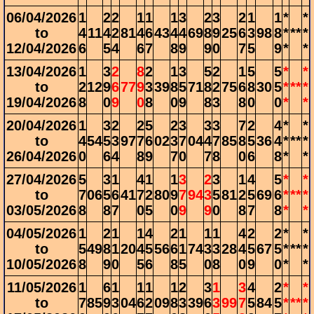
06/04/2026
1
2
2
1
1
1
3
2
3
2
1
1
*
*
to
4
11
4
2
81
4
6
43
4
4
69
8
9
25
6
3
98
8
*
**
*
12/04/2026
6
5
4
6
7
8
9
9
0
7
5
9
*
*
13/04/2026
1
3
2
8
2
1
3
5
2
1
5
5
*
*
to
2
12
9
6
77
9
3
39
8
5
71
8
2
75
6
8
30
5
*
**
*
19/04/2026
8
0
9
0
8
0
9
8
3
8
0
0
*
*
20/04/2026
1
3
2
2
5
2
3
3
3
7
2
4
*
*
to
4
54
5
3
97
7
6
02
3
7
04
4
7
85
8
5
36
4
*
**
*
26/04/2026
0
6
4
8
9
7
0
7
8
0
6
8
*
*
27/04/2026
5
3
1
4
1
1
3
2
3
1
4
5
*
*
to
7
06
5
6
41
7
2
80
9
7
94
3
5
81
2
5
69
6
*
**
*
03/05/2026
8
8
7
0
5
0
9
9
0
8
7
8
*
*
04/05/2026
1
2
1
1
4
2
1
1
1
4
2
2
*
*
to
5
49
8
1
20
4
5
56
6
1
74
3
3
28
4
5
67
5
*
**
*
10/05/2026
8
9
0
5
6
8
5
0
8
0
9
0
*
*
11/05/2026
1
6
1
1
1
1
2
3
1
3
4
2
*
*
to
7
85
9
3
04
6
2
09
8
3
39
6
3
99
7
5
84
5
*
**
*