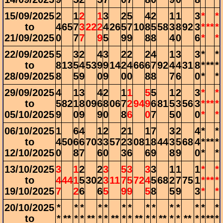
15/09/2025
2
1
2
1
3
2
5
4
2
1
1
3
*
*
to
4
65
7
3
22
2
4
26
5
7
10
8
5
58
3
8
92
3
*
**
*
21/09/2025
0
7
7
9
5
9
9
8
8
4
0
6
*
*
22/09/2025
5
3
2
4
3
2
2
2
4
1
3
3
*
*
to
8
13
5
4
53
9
9
14
2
4
66
6
7
92
4
4
31
8
*
**
*
28/09/2025
8
5
9
0
9
0
0
8
8
7
6
0
*
*
29/09/2025
4
1
3
4
2
1
1
5
5
1
2
3
*
*
to
5
82
1
8
09
6
8
06
7
2
94
9
6
81
5
3
56
3
*
**
*
05/10/2025
9
0
9
9
0
8
6
0
7
5
0
0
*
*
06/10/2025
1
6
4
1
2
2
1
1
7
3
2
4
*
*
to
4
50
6
6
70
3
3
57
2
3
08
1
8
44
3
5
68
4
*
**
*
12/10/2025
0
8
7
6
0
3
6
6
9
8
9
0
*
*
13/10/2025
3
1
2
2
3
5
3
3
3
1
1
1
*
*
to
4
44
1
5
30
2
3
11
7
5
72
4
5
68
2
7
75
1
*
**
*
19/10/2025
7
2
6
6
5
9
9
5
8
5
9
3
*
*
20/10/2025
*
*
*
*
*
*
*
*
*
*
*
*
*
*
to
*
**
*
*
**
*
*
**
*
*
**
*
*
**
*
*
**
*
*
**
*