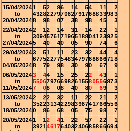
15/04/2024
1
5
2
8
6
1
4
5
4
1
1
2
to
4
32
8
2
27
9
7
06
2
7
91
7
6
88
3
3
98
3
20/04/2024
8
9
8
0
7
3
8
9
8
4
5
3
22/04/2024
2
1
2
1
4
3
1
1
4
2
2
1
to
3
09
4
5
76
1
7
19
6
5
18
8
0
41
2
3
92
5
27/04/2024
5
4
0
4
0
0
5
9
0
7
4
6
29/04/2024
3
5
1
1
1
2
3
3
2
4
4
4
to
6
77
5
2
27
7
5
48
3
4
79
7
6
86
6
6
71
8
04/05/2024
8
7
9
9
8
3
0
9
0
6
7
9
06/05/2024
3
4
4
1
5
2
5
2
2
4
3
1
to
5
50
6
7
97
6
6
98
2
6
15
5
8
05
5
6
87
3
11/05/2024
7
0
8
0
8
4
0
8
0
6
9
3
13/05/2024
2
2
2
3
2
1
1
2
2
2
1
2
to
3
52
2
3
13
4
2
29
8
3
96
7
4
17
6
6
55
6
18/05/2024
0
8
6
6
8
0
5
7
5
9
8
7
20/05/2024
1
1
2
4
1
2
2
5
7
2
2
1
to
3
92
1
4
61
7
6
40
3
2
40
6
8
58
6
6
69
4