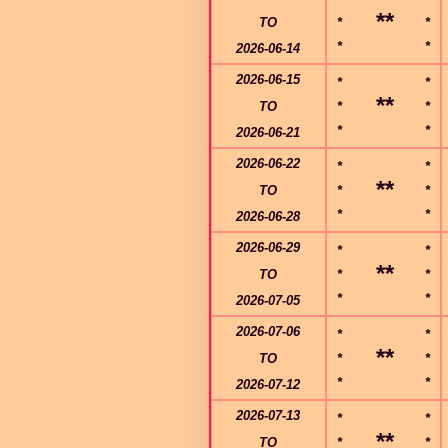
**
TO
*
*
*
*
2026-06-14
2026-06-15
*
*
**
TO
*
*
*
*
2026-06-21
2026-06-22
*
*
**
TO
*
*
*
*
2026-06-28
2026-06-29
*
*
**
TO
*
*
*
*
2026-07-05
2026-07-06
*
*
**
TO
*
*
*
*
2026-07-12
2026-07-13
*
*
**
TO
*
*