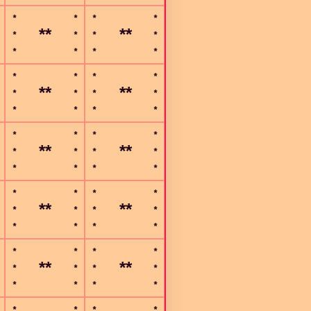
*
*
*
*
**
**
*
*
*
*
*
*
*
*
*
*
*
*
**
**
*
*
*
*
*
*
*
*
*
*
*
*
**
**
*
*
*
*
*
*
*
*
*
*
*
*
**
**
*
*
*
*
*
*
*
*
*
*
*
*
**
**
*
*
*
*
*
*
*
*
*
*
*
*