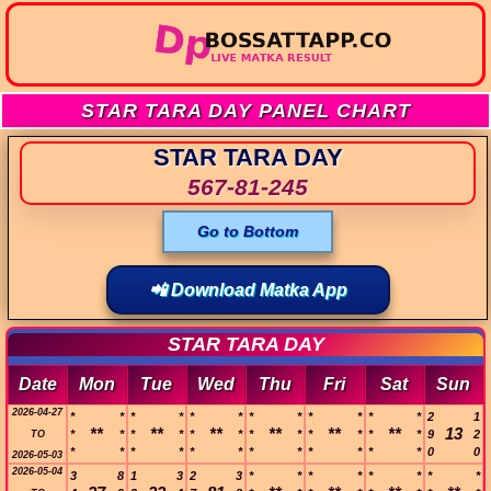
STAR TARA DAY PANEL CHART
STAR TARA DAY
567-81-245
Go to Bottom
📲 Download Matka App
STAR TARA DAY
Date
Mon
Tue
Wed
Thu
Fri
Sat
Sun
2026-04-27
*
*
*
*
*
*
*
*
*
*
*
*
2
1
**
**
**
**
**
**
13
*
*
*
*
*
*
*
*
*
*
*
*
9
2
TO
*
*
*
*
*
*
*
*
*
*
*
*
0
0
2026-05-03
2026-05-04
3
8
1
3
2
3
*
*
*
*
*
*
*
*