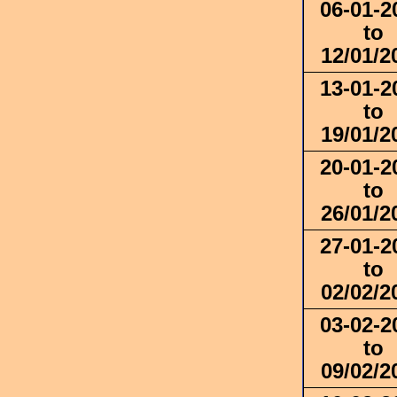
06-01-2
to
12/01/2
13-01-2
to
19/01/2
20-01-2
to
26/01/2
27-01-2
to
02/02/2
03-02-2
to
09/02/2