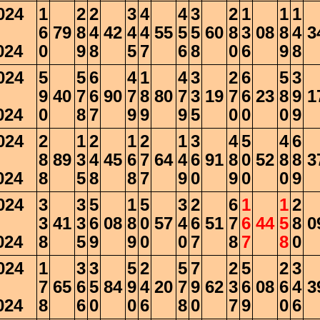
024
1
2
2
3
4
4
3
2
1
1
1
6
79
8
4
42
4
4
55
5
5
60
8
3
08
8
4
3
024
0
9
8
5
7
6
8
0
6
9
8
024
5
5
6
4
1
4
3
2
6
5
3
9
40
7
6
90
7
8
80
7
3
19
7
6
23
8
9
1
024
0
8
7
9
9
9
5
0
0
0
9
024
2
1
2
1
2
1
3
4
5
4
6
8
89
3
4
45
6
7
64
4
6
91
8
0
52
8
8
3
024
8
5
8
8
7
9
0
9
0
0
9
024
3
3
5
1
5
3
2
6
1
1
2
3
41
3
6
08
8
0
57
4
6
51
7
6
44
5
8
0
024
8
5
9
9
0
0
7
8
7
8
0
024
1
3
3
5
2
5
7
2
5
2
3
7
65
6
5
84
9
4
20
7
9
62
3
6
08
6
4
3
024
8
6
0
0
6
8
0
7
9
0
6