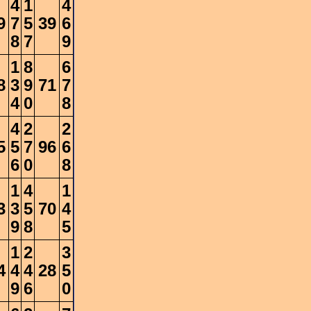
4
1
4
9
7
5
39
6
8
7
9
1
8
6
8
3
9
71
7
4
0
8
4
2
2
5
5
7
96
6
6
0
8
1
4
1
3
3
5
70
4
9
8
5
1
2
3
4
4
4
28
5
9
6
0