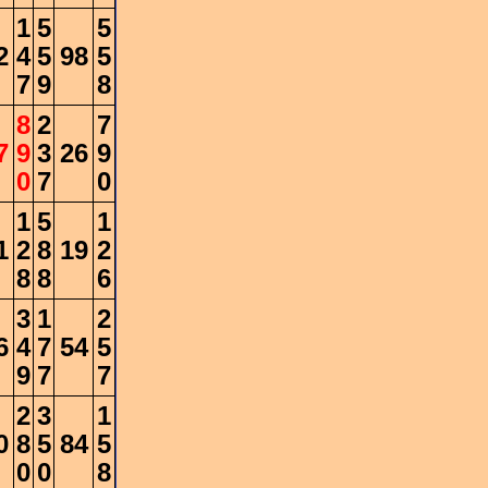
1
5
5
2
4
5
98
5
7
9
8
8
2
7
7
9
3
26
9
0
7
0
1
5
1
1
2
8
19
2
8
8
6
3
1
2
6
4
7
54
5
9
7
7
2
3
1
0
8
5
84
5
0
0
8