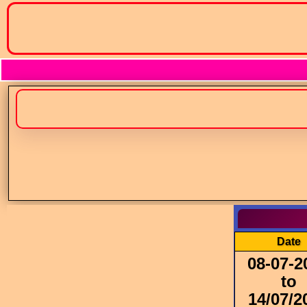
Date
08-07-2
to
14/07/2