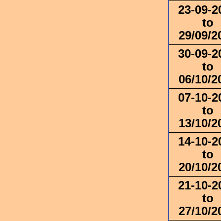
23-09-2
to
29/09/2
30-09-2
to
06/10/2
07-10-2
to
13/10/2
14-10-2
to
20/10/2
21-10-2
to
27/10/2