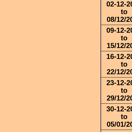
02-12-2
to
08/12/2
09-12-2
to
15/12/2
16-12-2
to
22/12/2
23-12-2
to
29/12/2
30-12-2
to
05/01/2