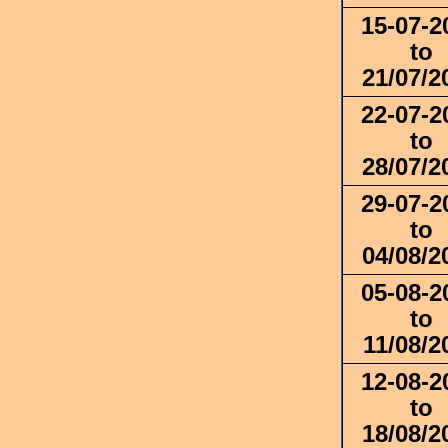
15-07-2
to
21/07/2
22-07-2
to
28/07/2
29-07-2
to
04/08/2
05-08-2
to
11/08/2
12-08-2
to
18/08/2