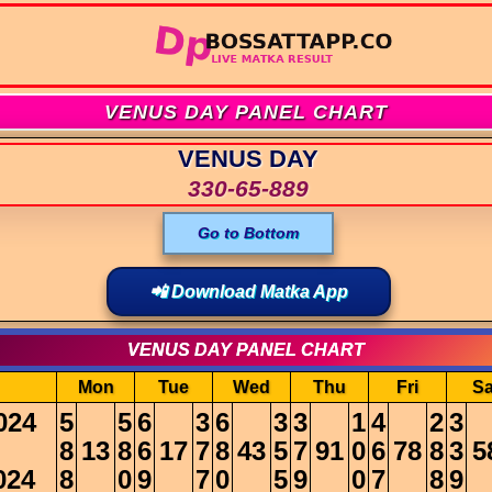
VENUS DAY PANEL CHART
VENUS DAY
330-65-889
Go to Bottom
📲 Download Matka App
VENUS DAY PANEL CHART
Mon
Tue
Wed
Thu
Fri
Sa
024
5
5
6
3
6
3
3
1
4
2
3
8
13
8
6
17
7
8
43
5
7
91
0
6
78
8
3
5
024
8
0
9
7
0
5
9
0
7
8
9