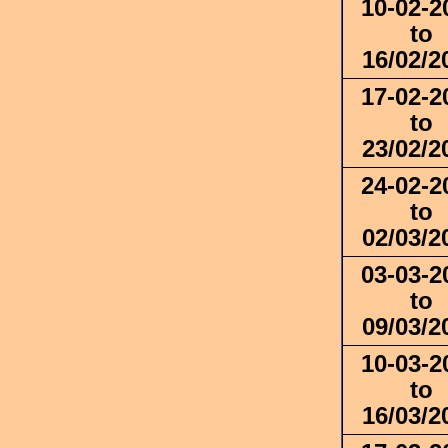
10-02-2
to
16/02/2
17-02-2
to
23/02/2
24-02-2
to
02/03/2
03-03-2
to
09/03/2
10-03-2
to
16/03/2