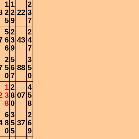
1
1
2
8
2
2
22
3
5
9
7
5
2
2
7
6
3
43
4
6
9
7
2
5
3
7
5
6
88
5
0
7
0
1
2
4
2
3
8
07
5
8
0
8
6
3
2
4
8
5
37
6
0
5
9