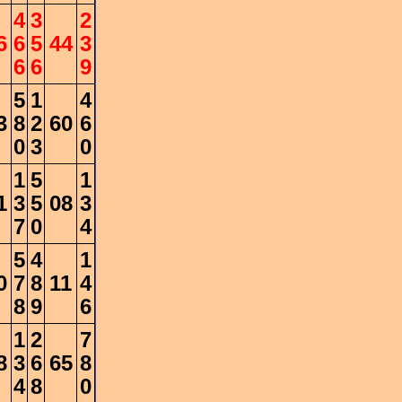
4
3
2
6
6
5
44
3
6
6
9
5
1
4
3
8
2
60
6
0
3
0
1
5
1
1
3
5
08
3
7
0
4
5
4
1
0
7
8
11
4
8
9
6
1
2
7
8
3
6
65
8
4
8
0