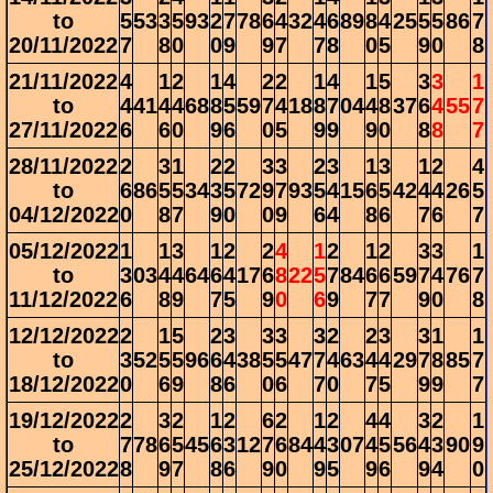
to
5
53
3
5
93
2
7
78
6
4
32
4
6
89
8
4
25
5
5
86
7
20/11/2022
7
8
0
0
9
9
7
7
8
0
5
9
0
8
21/11/2022
4
1
2
1
4
2
2
1
4
1
5
3
3
1
to
4
41
4
4
68
8
5
59
7
4
18
8
7
04
4
8
37
6
4
55
7
27/11/2022
6
6
0
9
6
0
5
9
9
9
0
8
8
7
28/11/2022
2
3
1
2
2
3
3
2
3
1
3
1
2
4
to
6
86
5
5
34
3
5
72
9
7
93
5
4
15
6
5
42
4
4
26
5
04/12/2022
0
8
7
9
0
0
9
6
4
8
6
7
6
7
05/12/2022
1
1
3
1
2
2
4
1
2
1
2
3
3
1
to
3
03
4
4
64
6
4
17
6
8
22
5
7
84
6
6
59
7
4
76
7
11/12/2022
6
8
9
7
5
9
0
6
9
7
7
9
0
8
12/12/2022
2
1
5
2
3
3
3
3
2
2
3
3
1
1
to
3
52
5
5
96
6
4
38
5
5
47
7
4
63
4
4
29
7
8
85
7
18/12/2022
0
6
9
8
6
0
6
7
0
7
5
9
9
7
19/12/2022
2
3
2
1
2
6
2
1
2
4
4
3
2
1
to
7
78
6
5
45
6
3
12
7
6
84
4
3
07
4
5
56
4
3
90
9
25/12/2022
8
9
7
8
6
9
0
9
5
9
6
9
4
0