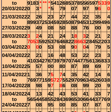
to
9
18
3
*
**
*
5
41
2
6
85
3
7
85
5
6
59
7
5
33
9
20/03/2022
0
3
*
*
5
7
9
0
7
9
7
9
6
0
21/03/2022
2
2
6
2
3
2
7
4
4
2
2
3
5
4
to
8
99
3
7
25
3
4
59
2
8
50
8
7
94
5
3
12
9
9
49
6
27/03/2022
9
4
9
0
8
5
0
8
8
7
6
0
0
9
28/03/2022
3
2
4
2
1
2
4
1
8
3
2
2
1
2
to
7
05
3
5
92
5
3
76
4
6
82
2
8
66
3
2
84
5
2
20
3
03/04/2022
0
0
0
5
3
0
8
9
0
0
4
7
9
5
04/04/2022
2
2
1
1
6
4
8
5
3
2
2
2
3
3
to
4
10
3
4
27
6
7
39
7
9
70
7
4
47
7
5
61
3
6
83
3
10/04/2022
5
5
7
0
0
8
0
8
7
8
9
6
9
7
11/04/2022
1
3
6
7
5
7
4
3
5
4
2
1
4
6
to
7
69
7
7
15
9
5
72
7
5
52
9
7
09
6
3
45
2
6
03
8
17/04/2022
8
9
8
9
7
8
6
0
8
9
9
2
0
9
18/04/2022
4
1
3
4
2
4
3
5
3
4
1
3
3
7
to
5
65
4
4
58
5
5
28
4
3
69
6
5
30
6
6
44
3
7
76
9
24/04/2022
7
0
8
9
5
0
0
8
5
0
7
8
7
0