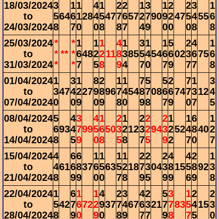
18/03/2024
3
1
1
4
1
2
2
1
3
1
2
2
3
1
to
5
64
6
1
28
4
5
47
7
6
57
2
7
90
9
2
47
5
4
55
6
24/03/2024
8
7
0
0
8
8
7
4
9
0
0
0
8
8
25/03/2024
*
*
1
1
1
4
1
3
1
1
5
2
4
1
to
*
**
*
6
48
2
2
11
8
3
85
5
4
54
6
6
02
3
6
75
6
31/03/2024
*
*
7
5
8
9
4
7
0
7
9
7
7
8
01/04/2024
1
3
1
8
2
1
1
7
5
5
2
7
1
3
to
3
47
4
2
27
9
8
96
7
4
54
8
7
08
6
6
74
7
3
12
4
07/04/2024
0
0
9
0
9
8
0
9
8
7
9
0
7
5
08/04/2024
5
4
3
4
1
2
1
2
2
2
1
1
6
1
to
6
93
4
7
99
5
6
50
3
2
12
3
2
94
3
2
52
4
8
40
2
14/04/2024
8
5
9
0
8
5
8
7
5
9
2
7
0
7
15/04/2024
4
6
6
1
1
1
1
2
2
2
4
4
2
1
to
4
61
6
8
37
6
5
63
5
2
18
7
3
04
3
8
15
5
8
92
3
21/04/2024
8
9
9
0
0
7
8
9
5
9
9
6
9
8
22/04/2024
1
6
1
1
4
2
3
4
2
5
3
1
2
2
to
5
42
7
6
72
2
9
37
7
4
67
6
3
21
7
7
83
5
4
15
3
28/04/2024
8
9
0
9
0
8
9
7
7
9
8
7
5
0