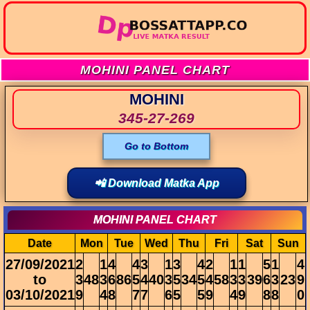
MOHINI PANEL CHART
MOHINI
345-27-269
Go to Bottom
📲 Download Matka App
MOHINI PANEL CHART
Date
Mon
Tue
Wed
Thu
Fri
Sat
Sun
27/09/2021
2
1
4
4
3
1
3
4
2
1
1
5
1
4
to
3
48
3
6
86
5
4
40
3
5
34
5
4
58
3
3
39
6
3
23
9
03/10/2021
9
4
8
7
7
6
5
5
9
4
9
8
8
0