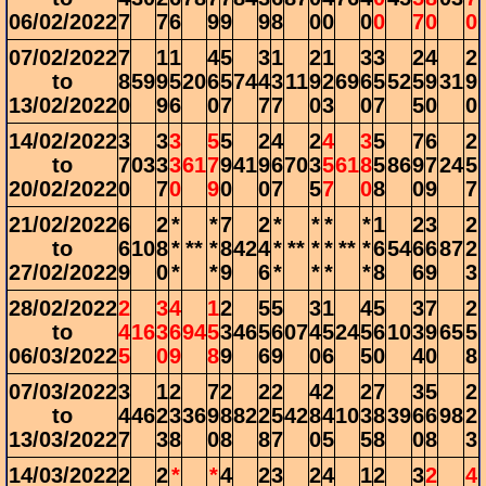
06/02/2022
7
7
6
9
9
9
8
0
0
0
0
7
0
0
07/02/2022
7
1
1
4
5
3
1
2
1
3
3
2
4
2
to
8
59
9
5
20
6
5
74
4
3
11
9
2
69
6
5
52
5
9
31
9
13/02/2022
0
9
6
0
7
7
7
0
3
0
7
5
0
0
14/02/2022
3
3
3
5
5
2
4
2
4
3
5
7
6
2
to
7
03
3
3
61
7
9
41
9
6
70
3
5
61
8
5
86
9
7
24
5
20/02/2022
0
7
0
9
0
0
7
5
7
0
8
0
9
7
21/02/2022
6
2
*
*
7
2
*
*
*
*
1
2
3
2
to
6
10
8
*
**
*
8
42
4
*
**
*
*
**
*
6
54
6
6
87
2
27/02/2022
9
0
*
*
9
6
*
*
*
*
8
6
9
3
28/02/2022
2
3
4
1
2
5
5
3
1
4
5
3
7
2
to
4
16
3
6
94
5
3
46
5
6
07
4
5
24
5
6
10
3
9
65
5
06/03/2022
5
0
9
8
9
6
9
0
6
5
0
4
0
8
07/03/2022
3
1
2
7
2
2
2
4
2
2
7
3
5
2
to
4
46
2
3
36
9
8
82
2
5
42
8
4
10
3
8
39
6
6
98
2
13/03/2022
7
3
8
0
8
8
7
0
5
5
8
0
8
3
14/03/2022
2
2
*
*
4
2
3
2
4
1
2
3
2
4