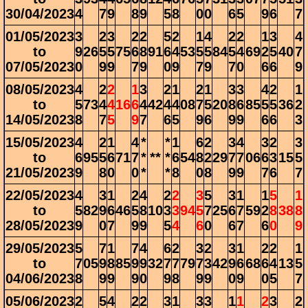
30/04/2023
4
7
9
8
9
5
8
0
0
6
5
9
6
7
01/05/2023
3
2
3
2
2
5
2
1
4
2
2
1
3
4
to
9
26
5
5
75
6
8
91
6
4
53
5
5
84
5
4
69
2
5
40
7
07/05/2023
0
9
9
7
9
0
9
7
9
7
0
6
6
9
08/05/2023
4
2
2
1
3
2
1
2
1
3
3
4
2
1
to
5
73
4
4
16
6
4
42
4
4
08
7
5
20
8
6
85
5
5
36
2
14/05/2023
8
7
5
9
7
6
5
9
6
9
9
6
6
3
15/05/2023
4
2
1
4
*
*
1
6
2
3
4
3
2
3
to
6
95
5
6
71
7
*
**
*
6
54
8
2
29
7
7
06
6
3
15
5
21/05/2023
9
8
0
0
*
*
8
0
8
9
9
7
6
7
22/05/2023
4
3
1
2
4
2
2
3
5
3
1
1
5
1
to
5
82
9
6
46
5
8
10
3
3
94
5
7
25
6
7
59
2
8
38
8
28/05/2023
9
0
7
9
9
5
4
6
0
6
7
6
0
9
29/05/2023
5
7
1
7
4
6
2
3
2
3
1
2
2
1
to
7
05
9
8
85
9
9
32
7
7
79
7
3
42
9
6
68
6
4
13
5
04/06/2023
8
9
9
9
0
9
8
9
9
0
9
0
5
7
05/06/2023
2
5
4
2
2
3
1
3
3
1
1
2
3
2