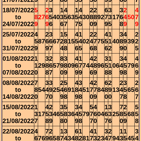
18/07/2022
5
2
3
1
4
1
4
2
2
6
3
3
2
4
to
8
27
6
5
40
3
5
63
5
4
30
8
8
92
7
3
17
6
4
50
7
24/07/2022
9
9
6
6
7
7
5
0
9
9
5
8
9
9
25/07/2022
4
2
3
1
5
4
1
2
2
4
1
3
4
2
to
5
87
6
6
67
2
8
15
5
4
02
4
7
75
5
1
40
8
9
39
2
31/07/2022
9
9
7
4
8
6
5
6
8
6
2
9
0
5
01/08/2022
1
3
2
8
3
4
1
4
2
3
1
3
4
4
to
1
29
8
6
57
9
8
09
6
7
74
4
8
96
5
1
06
4
5
79
6
07/08/2022
0
8
7
0
9
9
9
6
9
8
8
9
8
9
08/08/2022
7
3
3
2
5
4
3
4
2
6
2
2
3
2
to
8
54
4
9
25
4
6
91
8
4
51
7
7
84
8
9
13
4
5
65
6
14/08/2022
0
7
0
9
8
9
8
0
9
0
0
7
8
7
15/08/2022
1
4
2
3
5
3
4
5
4
1
3
7
2
5
to
3
17
5
3
46
5
8
36
4
5
79
7
6
04
6
3
25
8
5
68
5
21/08/2022
7
8
9
8
0
9
8
7
0
7
6
0
9
8
22/08/2022
4
7
2
1
3
6
1
4
1
3
2
1
1
3
to
6
76
9
6
58
7
4
34
8
2
81
7
3
23
4
7
94
3
5
45
4