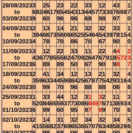
28/08/2023
3
2
5
2
3
2
2
3
3
1
2
4
3
1
to
6
82
4
6
17
6
5
45
4
3
13
4
4
57
7
3
30
7
6
68
7
03/09/2023
9
6
0
9
6
9
6
6
8
9
8
9
7
0
04/09/2023
2
1
3
1
4
2
1
3
2
3
2
3
3
1
to
3
94
6
6
73
5
6
06
6
5
25
5
4
64
5
4
39
7
8
15
4
10/09/2023
4
7
8
7
0
8
6
7
0
6
7
9
0
0
11/09/2023
3
1
2
2
2
3
3
1
1
2
2
4
4
2
to
4
36
7
7
85
5
5
62
4
7
09
2
6
47
6
7
91
8
5
72
3
17/09/2023
6
8
9
8
9
5
0
6
7
9
0
9
8
7
18/09/2023
2
4
1
3
4
1
2
1
3
2
1
3
2
4
to
3
59
6
3
34
4
5
98
8
4
25
6
7
87
7
5
42
9
3
16
4
24/09/2023
0
9
9
7
0
9
6
8
8
8
8
0
6
8
25/09/2023
1
3
3
4
4
1
2
3
1
3
2
1
1
3
to
5
20
8
4
65
5
9
37
7
3
08
6
6
49
7
6
71
3
8
93
4
01/10/2023
6
9
9
6
0
9
5
9
7
9
9
7
0
6
02/10/2023
2
1
4
3
1
3
2
3
4
3
2
3
4
5
to
4
15
5
6
82
3
7
69
6
5
36
5
7
07
6
3
48
5
8
29
6
08/10/2023
5
9
8
6
8
0
6
8
9
8
9
0
0
8