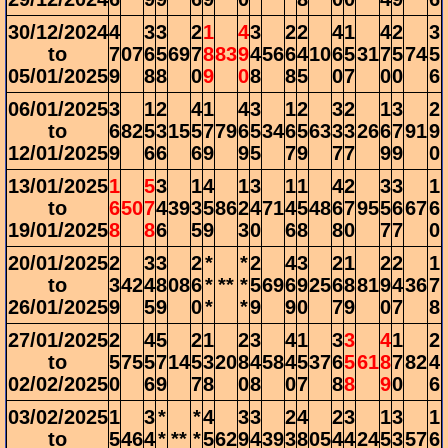
30/12/2024
4
3
3
2
1
4
3
2
2
4
1
4
2
3
to
7
07
6
5
69
7
8
83
9
4
56
6
4
10
6
5
31
7
5
74
5
05/01/2025
9
8
8
0
9
0
8
8
5
0
7
0
0
6
06/01/2025
3
1
2
4
1
4
3
1
2
3
2
1
3
2
to
6
82
5
3
15
5
7
79
6
5
34
6
5
63
3
3
26
6
7
91
9
12/01/2025
9
6
6
6
9
9
5
7
9
7
7
9
9
0
13/01/2025
1
5
3
1
4
1
3
1
1
4
2
3
3
1
to
6
50
7
4
39
3
5
86
2
4
71
4
5
48
6
7
95
5
6
67
6
19/01/2025
8
8
6
5
9
3
0
6
8
8
0
7
7
0
20/01/2025
2
3
3
2
*
*
2
4
3
2
1
2
2
1
to
3
42
4
8
08
6
*
**
*
5
69
6
9
25
6
8
81
9
4
36
7
26/01/2025
9
5
9
0
*
*
9
9
0
7
9
0
7
8
27/01/2025
2
4
5
2
1
2
3
4
1
3
3
4
1
2
to
5
75
5
7
14
5
3
20
8
4
58
4
5
37
6
5
61
8
7
82
4
02/02/2025
0
6
9
7
8
0
8
0
7
8
8
9
0
6
03/02/2025
1
3
*
*
4
3
3
2
4
2
3
1
3
1
to
5
46
4
*
**
*
5
62
9
4
39
3
8
05
4
4
24
5
3
57
6