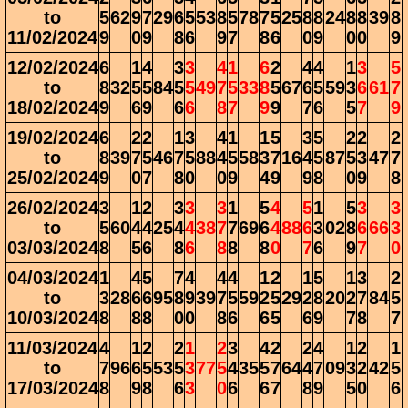
to
5
62
9
7
29
6
5
53
8
5
78
7
5
25
8
8
24
8
8
39
8
11/02/2024
9
0
9
8
6
9
7
8
6
0
9
0
0
9
12/02/2024
6
1
4
3
3
4
1
6
2
4
4
1
3
5
to
8
32
5
5
84
5
5
49
7
5
33
8
5
67
6
5
59
3
6
61
7
18/02/2024
9
6
9
6
6
8
7
9
9
7
6
5
7
9
19/02/2024
6
2
2
1
3
4
1
1
5
3
5
2
2
2
to
8
39
7
5
46
7
5
88
4
5
58
3
7
16
4
5
87
5
3
47
7
25/02/2024
9
0
7
8
0
0
9
4
9
9
8
0
9
8
26/02/2024
3
1
2
3
3
3
1
5
4
5
1
5
3
3
to
5
60
4
4
25
4
4
38
7
7
69
6
4
88
6
3
02
8
6
66
3
03/03/2024
8
5
6
8
6
8
8
8
0
7
6
9
7
0
04/03/2024
1
4
5
7
4
4
4
1
2
1
5
1
3
2
to
3
28
6
6
95
8
9
39
7
5
59
2
5
29
2
8
20
2
7
84
5
10/03/2024
8
8
8
0
0
8
6
6
5
6
9
7
8
7
11/03/2024
4
1
2
2
1
2
3
4
2
2
4
1
2
1
to
7
96
6
5
53
5
3
77
5
4
35
5
7
64
4
7
09
3
2
42
5
17/03/2024
8
9
8
6
3
0
6
6
7
8
9
5
0
6