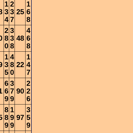
1
2
1
8
3
3
25
6
4
7
8
2
3
4
0
8
3
48
6
0
8
8
1
4
1
9
3
8
22
4
5
0
7
6
3
2
1
6
7
90
2
9
9
6
8
1
3
5
8
9
97
5
9
9
9