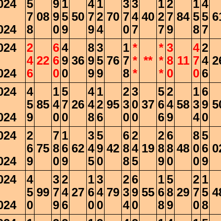
024
5
9
1
4
1
3
3
1
2
1
4
7
08
9
5
50
7
2
70
7
4
40
2
7
84
5
5
6
024
8
0
9
9
4
0
7
7
9
8
7
024
2
6
4
8
3
1
*
*
3
4
2
4
22
6
9
36
9
5
76
7
*
**
*
8
11
7
4
2
024
6
0
0
9
9
8
*
*
0
0
6
024
4
1
5
4
1
2
3
5
2
1
6
5
85
4
7
26
4
2
95
3
0
37
6
4
58
3
9
5
024
9
0
0
8
6
0
0
6
9
4
0
024
2
7
1
3
5
6
2
2
6
8
5
6
75
8
6
62
4
9
42
8
4
19
8
8
48
0
6
0
024
9
0
9
5
0
8
5
9
0
0
9
024
4
3
2
1
3
2
6
1
5
2
1
5
99
7
4
27
6
4
79
3
9
55
6
8
29
7
5
4
024
0
9
6
0
0
4
0
8
9
0
8