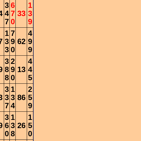
3
6
1
4
4
7
33
3
7
0
9
1
7
4
7
3
9
62
9
3
0
9
3
2
4
9
8
9
13
4
8
0
5
3
1
2
3
3
3
86
5
7
4
9
3
1
1
9
6
3
26
5
0
8
0