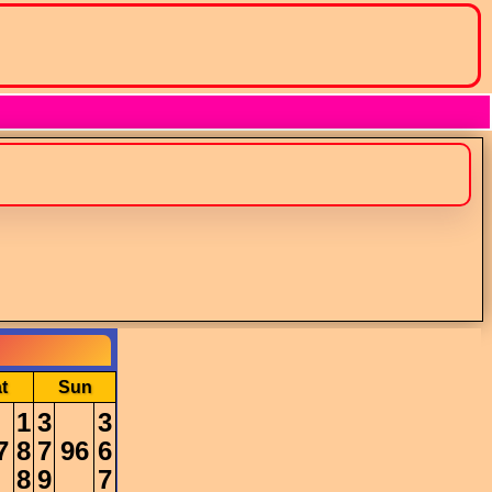
t
Sun
1
3
3
7
8
7
96
6
8
9
7