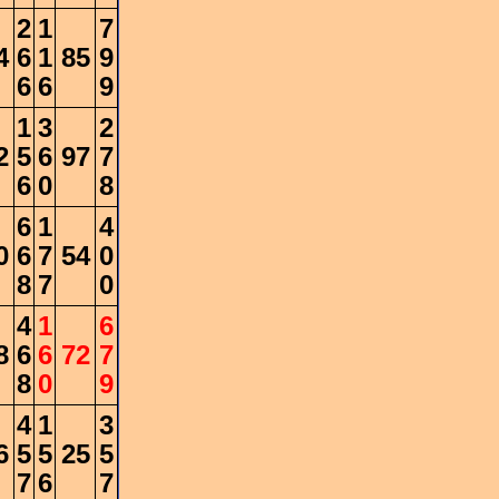
2
1
7
4
6
1
85
9
6
6
9
1
3
2
2
5
6
97
7
6
0
8
6
1
4
0
6
7
54
0
8
7
0
4
1
6
8
6
6
72
7
8
0
9
4
1
3
6
5
5
25
5
7
6
7