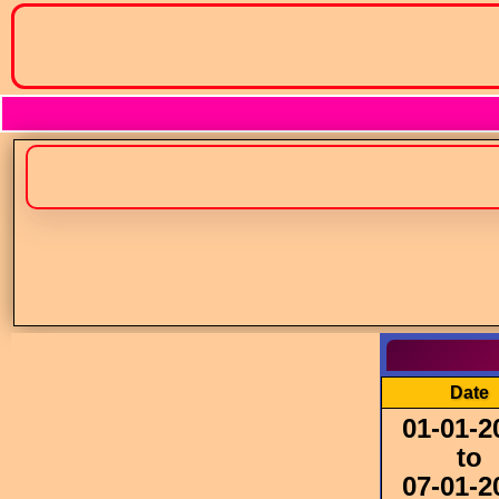
Date
01-01-2
to
07-01-2