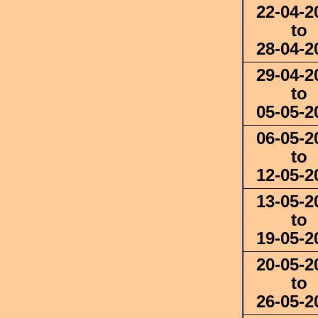
22-04-2
to
28-04-2
29-04-2
to
05-05-2
06-05-2
to
12-05-2
13-05-2
to
19-05-2
20-05-2
to
26-05-2