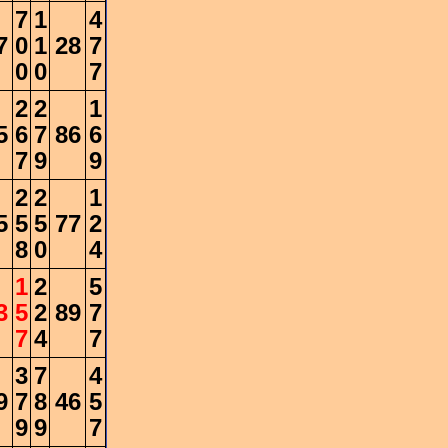
7
1
4
7
0
1
28
7
0
0
7
2
2
1
5
6
7
86
6
7
9
9
2
2
1
5
5
5
77
2
8
0
4
1
2
5
3
5
2
89
7
7
4
7
3
7
4
9
7
8
46
5
9
9
7