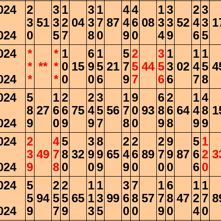
024
2
3
1
3
1
4
4
1
3
2
3
3
51
3
2
04
3
7
87
4
6
08
3
3
52
4
3
1
024
0
5
7
8
0
9
0
4
9
6
5
024
*
*
1
6
1
5
2
3
1
1
1
*
**
*
0
15
9
5
21
7
5
44
5
3
02
4
5
4
024
*
*
0
0
6
9
7
6
6
7
8
024
5
1
2
2
3
1
9
6
2
1
4
8
27
6
6
75
4
5
56
7
0
93
8
6
64
4
8
1
024
9
0
9
9
7
8
0
9
8
9
9
024
2
4
5
3
8
2
2
2
9
5
1
3
49
7
8
32
9
9
65
4
6
89
7
9
87
6
2
3
024
9
8
0
0
9
9
0
0
0
6
0
024
5
2
2
1
1
3
7
1
6
1
1
5
94
5
5
65
1
3
99
6
8
57
7
8
47
2
7
8
024
9
7
9
3
5
0
0
9
0
4
0