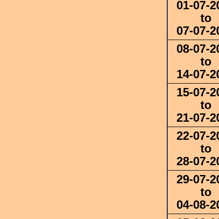
01-07-2
to
07-07-2
08-07-2
to
14-07-2
15-07-2
to
21-07-2
22-07-2
to
28-07-2
29-07-2
to
04-08-2