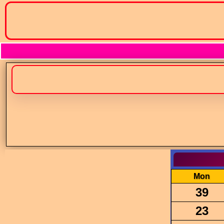
Mon
39
23