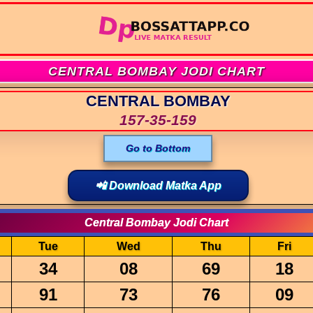
CENTRAL BOMBAY JODI CHART
CENTRAL BOMBAY
157-35-159
Go to Bottom
📲 Download Matka App
Central Bombay Jodi Chart
Tue
Wed
Thu
Fri
34
08
69
18
91
73
76
09