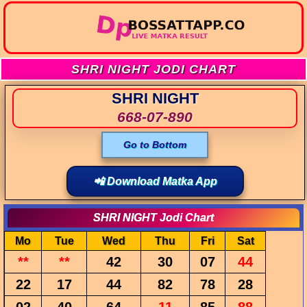
SHRI NIGHT JODI CHART
SHRI NIGHT
668-07-890
Go to Bottom
📲 Download Matka App
SHRI NIGHT Jodi Chart
Mo
Tue
Wed
Thu
Fri
Sat
**
**
42
30
07
44
22
17
44
82
78
28