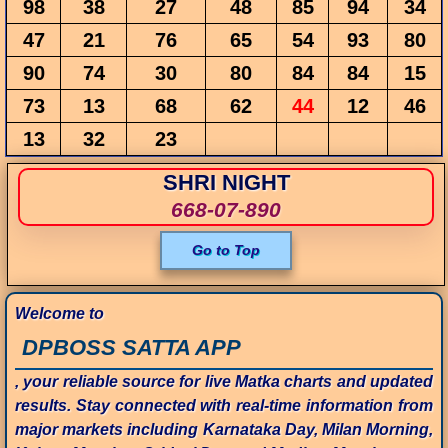
98
38
27
48
85
94
34
47
21
76
65
54
93
80
90
74
30
80
84
84
15
73
13
68
62
44
12
46
13
32
23
SHRI NIGHT
668-07-890
Go to Top
Welcome to
DPBOSS SATTA APP
, your reliable source for live Matka charts and updated
results. Stay connected with real-time information from
major markets including Karnataka Day, Milan Morning,