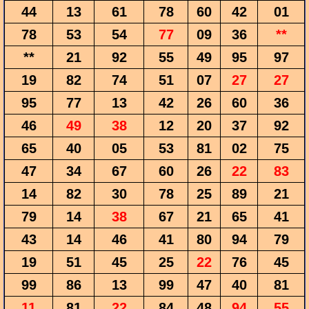
44
13
61
78
60
42
01
78
53
54
77
09
36
**
**
21
92
55
49
95
97
19
82
74
51
07
27
27
95
77
13
42
26
60
36
46
49
38
12
20
37
92
65
40
05
53
81
02
75
47
34
67
60
26
22
83
14
82
30
78
25
89
21
79
14
38
67
21
65
41
43
14
46
41
80
94
79
19
51
45
25
22
76
45
99
86
13
99
47
40
81
11
81
22
84
48
94
55