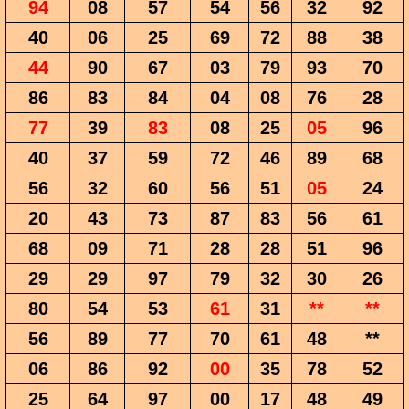
94
08
57
54
56
32
92
40
06
25
69
72
88
38
44
90
67
03
79
93
70
86
83
84
04
08
76
28
77
39
83
08
25
05
96
40
37
59
72
46
89
68
56
32
60
56
51
05
24
20
43
73
87
83
56
61
68
09
71
28
28
51
96
29
29
97
79
32
30
26
80
54
53
61
31
**
**
56
89
77
70
61
48
**
06
86
92
00
35
78
52
25
64
97
00
17
48
49