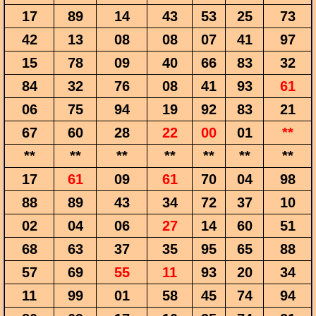
17
89
14
43
53
25
73
42
13
08
08
07
41
97
15
78
09
40
66
83
32
84
32
76
08
41
93
61
06
75
94
19
92
83
21
67
60
28
22
00
01
**
**
**
**
**
**
**
**
17
61
09
61
70
04
98
88
89
43
34
72
37
10
02
04
06
27
14
60
51
68
63
37
35
95
65
88
57
69
55
11
93
20
34
11
99
01
58
45
74
94