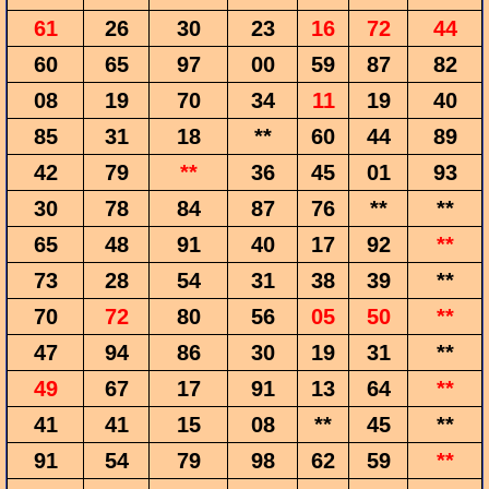
61
26
30
23
16
72
44
60
65
97
00
59
87
82
08
19
70
34
11
19
40
85
31
18
**
60
44
89
42
79
**
36
45
01
93
30
78
84
87
76
**
**
65
48
91
40
17
92
**
73
28
54
31
38
39
**
70
72
80
56
05
50
**
47
94
86
30
19
31
**
49
67
17
91
13
64
**
41
41
15
08
**
45
**
91
54
79
98
62
59
**