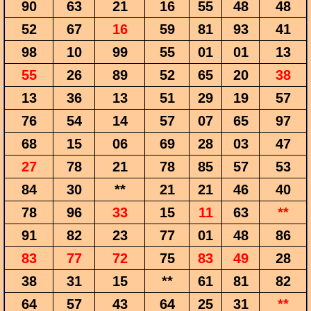
90
63
21
16
55
48
48
52
67
16
59
81
93
41
98
10
99
55
01
01
13
55
26
89
52
65
20
38
13
36
13
51
29
19
57
76
54
14
57
07
65
97
68
15
06
69
28
03
47
27
78
21
78
85
57
53
84
30
**
21
21
46
40
78
96
33
15
11
63
**
91
82
23
77
01
48
86
83
77
72
75
83
49
28
38
31
15
**
61
81
82
64
57
43
64
25
31
**