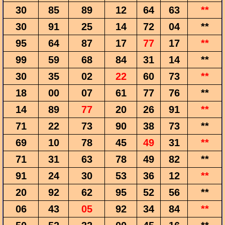
30
85
89
12
64
63
**
30
91
25
14
72
04
**
95
64
87
17
77
17
**
99
59
68
84
31
14
**
30
35
02
22
60
73
**
18
00
07
61
77
76
**
14
89
77
20
26
91
**
71
22
73
90
38
73
**
69
10
78
45
49
31
**
71
31
63
78
49
82
**
91
24
30
53
36
12
**
20
92
62
95
52
56
**
06
43
05
92
34
84
**