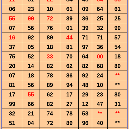
06
23
10
61
09
64
61
55
99
72
39
36
25
25
07
56
76
01
39
32
90
16
92
89
44
71
71
57
37
05
18
81
97
36
54
75
52
33
70
64
00
18
20
14
82
62
82
68
80
07
18
78
86
92
24
**
81
56
89
94
48
10
**
17
55
62
17
29
23
80
99
66
82
27
12
47
31
32
21
74
78
53
**
**
51
04
72
89
96
40
**