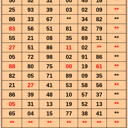
50
52
32
00
45
16
**
25
93
39
03
02
09
**
86
33
67
**
34
82
**
83
56
51
81
82
79
**
55
21
08
35
69
31
**
27
51
86
11
02
**
**
05
72
98
02
91
86
**
88
80
75
00
19
61
**
82
05
71
89
09
35
**
21
27
41
53
58
56
**
86
39
48
10
57
37
**
05
31
13
19
52
13
**
65
04
15
77
38
41
**
**
**
**
**
**
**
**