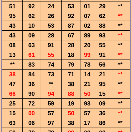
51
92
24
53
01
29
**
95
62
26
92
07
62
**
43
10
53
87
02
88
**
43
09
28
67
89
93
**
08
63
91
28
20
55
**
13
61
55
18
99
91
**
**
83
74
79
78
56
**
38
84
73
71
14
21
**
47
36
**
38
21
95
**
66
90
94
88
50
15
**
25
72
59
19
93
09
**
15
00
57
50
57
36
**
63
06
97
38
17
86
**