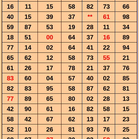
16
11
15
58
82
73
66
40
15
39
37
**
61
98
59
87
53
19
28
11
34
18
51
00
64
37
16
89
77
14
02
64
41
22
94
65
62
12
58
73
55
21
61
26
17
78
21
37
76
83
60
04
57
40
02
85
82
83
95
58
87
62
81
77
89
65
80
02
28
13
42
90
61
16
82
58
15
58
42
67
62
13
17
23
52
10
26
81
93
76
25