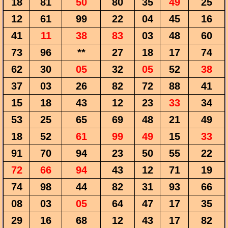
18
81
50
80
35
49
25
12
61
99
22
04
45
16
41
11
38
83
03
48
60
73
96
**
27
18
17
74
62
30
05
32
05
52
38
37
03
26
82
72
88
41
15
18
43
12
23
33
34
53
25
65
69
48
21
49
18
52
61
99
49
15
33
91
70
94
23
50
55
22
72
66
94
43
12
71
19
74
98
44
82
31
93
66
08
03
05
64
47
17
35
29
16
68
12
43
17
82