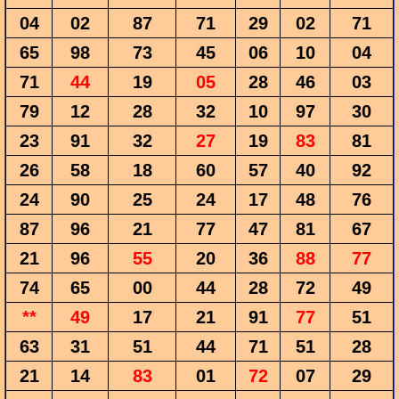
04
02
87
71
29
02
71
65
98
73
45
06
10
04
71
44
19
05
28
46
03
79
12
28
32
10
97
30
23
91
32
27
19
83
81
26
58
18
60
57
40
92
24
90
25
24
17
48
76
87
96
21
77
47
81
67
21
96
55
20
36
88
77
74
65
00
44
28
72
49
**
49
17
21
91
77
51
63
31
51
44
71
51
28
21
14
83
01
72
07
29