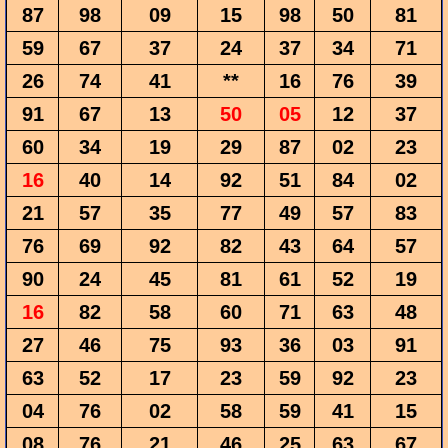
87
98
09
15
98
50
81
59
67
37
24
37
34
71
26
74
41
**
16
76
39
91
67
13
50
05
12
37
60
34
19
29
87
02
23
16
40
14
92
51
84
02
21
57
35
77
49
57
83
76
69
92
82
43
64
57
90
24
45
81
61
52
19
16
82
58
60
71
63
48
27
46
75
93
36
03
91
63
52
17
23
59
92
23
04
76
02
58
59
41
15
08
76
21
46
25
63
67