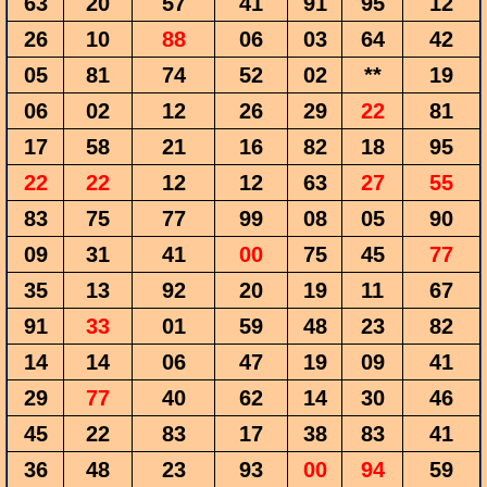
63
20
57
41
91
95
12
26
10
88
06
03
64
42
05
81
74
52
02
**
19
06
02
12
26
29
22
81
17
58
21
16
82
18
95
22
22
12
12
63
27
55
83
75
77
99
08
05
90
09
31
41
00
75
45
77
35
13
92
20
19
11
67
91
33
01
59
48
23
82
14
14
06
47
19
09
41
29
77
40
62
14
30
46
45
22
83
17
38
83
41
36
48
23
93
00
94
59