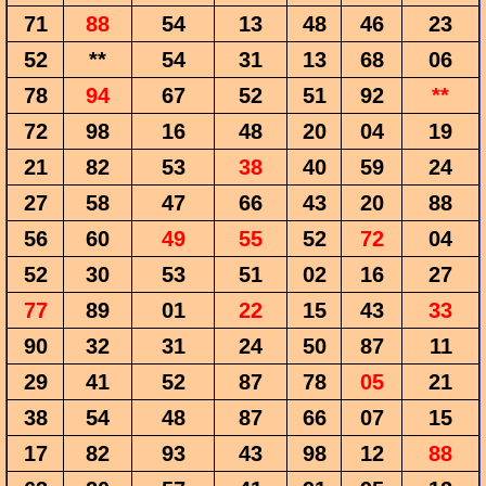
71
88
54
13
48
46
23
52
**
54
31
13
68
06
78
94
67
52
51
92
**
72
98
16
48
20
04
19
21
82
53
38
40
59
24
27
58
47
66
43
20
88
56
60
49
55
52
72
04
52
30
53
51
02
16
27
77
89
01
22
15
43
33
90
32
31
24
50
87
11
29
41
52
87
78
05
21
38
54
48
87
66
07
15
17
82
93
43
98
12
88