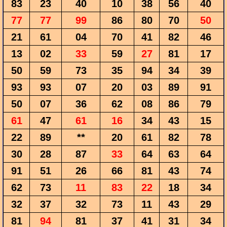
83
23
40
10
38
56
40
77
77
99
86
80
70
50
21
61
04
70
41
82
46
13
02
33
59
27
81
17
50
59
73
35
94
34
39
93
93
07
20
03
89
91
50
07
36
62
08
86
79
61
47
61
16
34
43
15
22
89
**
20
61
82
78
30
28
87
33
64
63
64
91
51
26
66
81
43
74
62
73
11
83
22
18
34
32
37
32
73
11
43
29
81
94
81
37
41
31
34