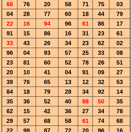
66
76
20
58
71
75
03
04
28
77
60
18
44
79
22
16
94
96
61
86
17
91
15
86
16
31
23
61
33
43
26
34
23
62
02
96
04
93
57
25
33
08
23
81
60
52
78
26
51
20
10
41
04
91
09
27
39
76
65
13
12
32
53
84
18
79
28
34
92
14
35
36
52
40
88
50
35
62
15
42
36
27
34
78
29
57
68
58
61
74
68
22
99
87
72
20
96
16