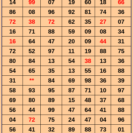
14
99
07
19
60
18
66
86
08
96
92
81
74
36
72
38
72
62
35
27
07
16
71
88
59
09
08
34
16
64
47
20
09
44
31
72
52
97
11
19
88
75
80
84
13
54
38
13
36
54
65
35
13
55
16
88
31
**
84
69
98
36
39
58
93
95
87
71
10
97
69
80
89
15
48
37
68
56
44
99
47
64
41
88
04
72
75
24
47
04
96
56
41
32
89
88
73
01