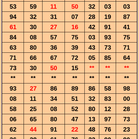
53
59
11
50
32
03
03
94
32
31
07
28
19
87
61
30
27
16
42
91
41
84
08
57
75
03
93
75
63
80
36
39
43
73
71
71
66
67
72
05
85
64
73
30
50
15
**
**
**
**
**
**
**
**
**
**
93
27
86
89
86
58
98
08
11
34
51
32
83
00
58
25
08
52
80
12
28
06
65
80
47
13
97
73
62
44
91
22
48
76
23