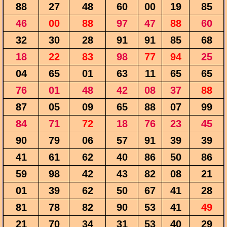
88
27
48
60
00
19
85
46
00
88
97
47
88
60
32
30
28
91
91
85
68
18
22
83
98
77
94
25
04
65
01
63
11
65
65
76
01
48
42
08
37
88
87
05
09
65
88
07
99
84
71
72
18
76
23
45
90
79
06
57
91
39
39
41
61
62
40
86
50
86
59
98
42
43
82
08
21
01
39
62
50
67
41
28
81
78
82
90
53
41
49
21
70
34
31
53
40
29