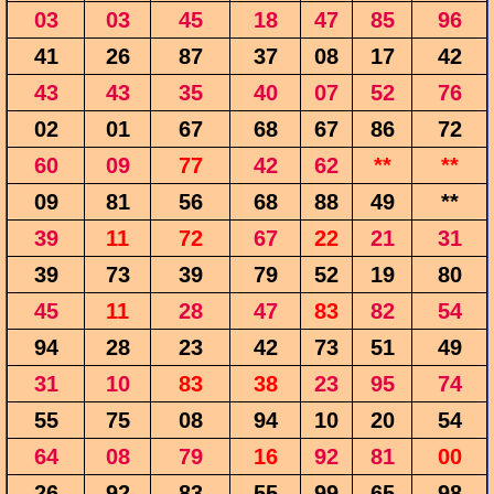
03
03
45
18
47
85
96
41
26
87
37
08
17
42
43
43
35
40
07
52
76
02
01
67
68
67
86
72
60
09
77
42
62
**
**
09
81
56
68
88
49
**
39
11
72
67
22
21
31
39
73
39
79
52
19
80
45
11
28
47
83
82
54
94
28
23
42
73
51
49
31
10
83
38
23
95
74
55
75
08
94
10
20
54
64
08
79
16
92
81
00
26
92
83
55
99
65
98