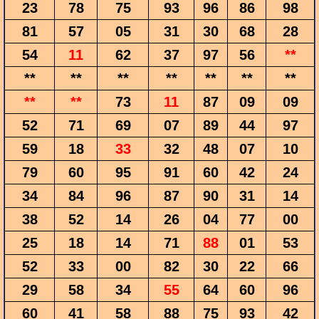
23
78
75
93
96
86
98
81
57
05
31
30
68
28
54
11
62
37
97
56
**
**
**
**
**
**
**
**
**
**
73
11
87
09
09
52
71
69
07
89
44
97
59
18
33
32
48
07
10
79
60
95
91
60
42
24
34
84
96
87
90
31
14
38
52
14
26
04
77
00
25
18
14
71
88
01
53
52
33
00
82
30
22
66
29
58
34
55
64
60
96
60
41
58
88
75
93
42