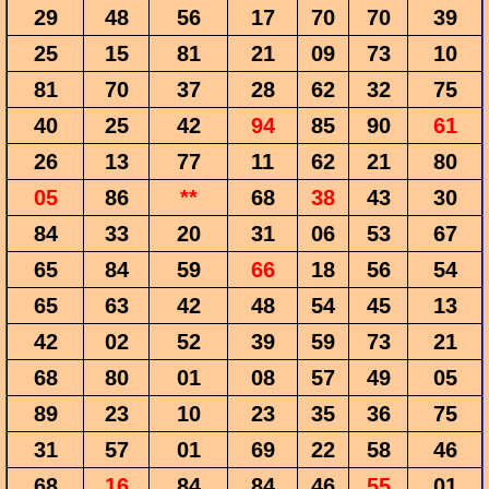
29
48
56
17
70
70
39
25
15
81
21
09
73
10
81
70
37
28
62
32
75
40
25
42
94
85
90
61
26
13
77
11
62
21
80
05
86
**
68
38
43
30
84
33
20
31
06
53
67
65
84
59
66
18
56
54
65
63
42
48
54
45
13
42
02
52
39
59
73
21
68
80
01
08
57
49
05
89
23
10
23
35
36
75
31
57
01
69
22
58
46
68
16
84
84
46
55
01