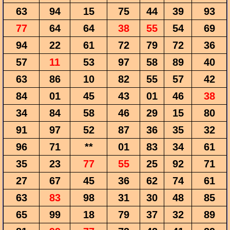
63
94
15
75
44
39
93
77
64
64
38
55
54
69
94
22
61
72
79
72
36
57
11
53
97
58
89
40
63
86
10
82
55
57
42
84
01
45
43
01
46
38
34
84
58
46
29
15
80
91
97
52
87
36
35
32
96
71
**
01
83
34
61
35
23
77
55
25
92
71
27
67
45
36
62
74
61
63
83
98
31
30
48
85
65
99
18
79
37
32
89