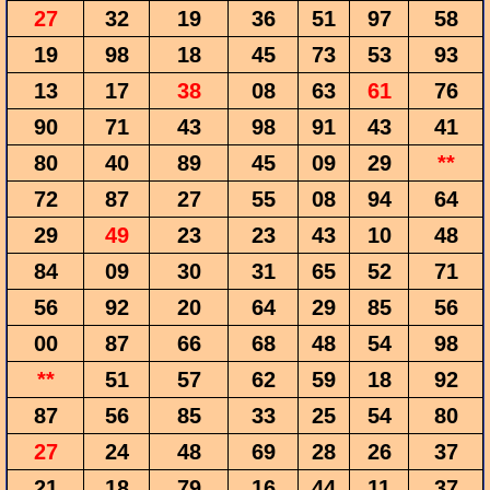
27
32
19
36
51
97
58
19
98
18
45
73
53
93
13
17
38
08
63
61
76
90
71
43
98
91
43
41
80
40
89
45
09
29
**
72
87
27
55
08
94
64
29
49
23
23
43
10
48
84
09
30
31
65
52
71
56
92
20
64
29
85
56
00
87
66
68
48
54
98
**
51
57
62
59
18
92
87
56
85
33
25
54
80
27
24
48
69
28
26
37
21
18
79
16
44
11
37