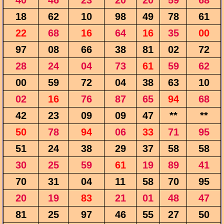
40
46
23
20
20
59
68
18
62
10
98
49
78
61
22
68
16
64
16
35
00
97
08
66
38
81
02
72
28
24
04
73
61
59
62
00
59
72
04
38
63
10
02
16
76
87
65
94
68
42
23
09
09
47
**
**
50
78
94
06
33
71
95
51
24
38
29
37
58
58
30
25
59
61
19
89
41
70
31
04
11
58
70
95
20
19
83
21
01
48
47
81
25
97
46
55
27
50