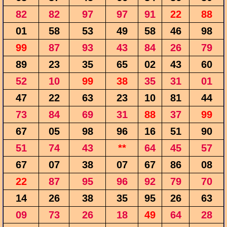
82
82
97
97
91
22
88
01
58
53
49
58
46
98
99
87
93
43
84
26
79
89
23
35
65
02
43
60
52
10
99
38
35
31
01
47
22
63
23
10
81
44
73
84
69
31
88
37
99
67
05
98
96
16
51
90
51
74
43
**
64
45
57
67
07
38
07
67
86
08
22
87
95
96
92
79
70
14
26
38
35
95
26
63
09
73
26
18
49
64
28