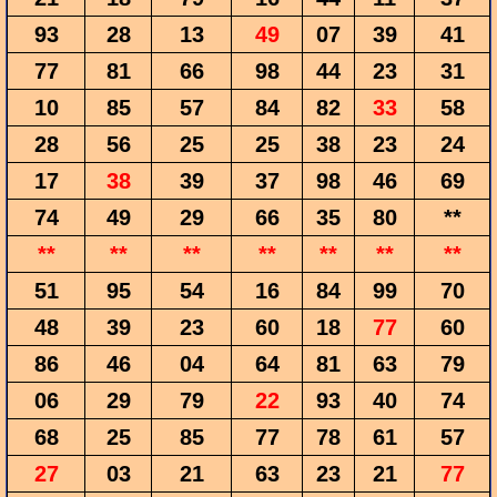
93
28
13
49
07
39
41
77
81
66
98
44
23
31
10
85
57
84
82
33
58
28
56
25
25
38
23
24
17
38
39
37
98
46
69
74
49
29
66
35
80
**
**
**
**
**
**
**
**
51
95
54
16
84
99
70
48
39
23
60
18
77
60
86
46
04
64
81
63
79
06
29
79
22
93
40
74
68
25
85
77
78
61
57
27
03
21
63
23
21
77