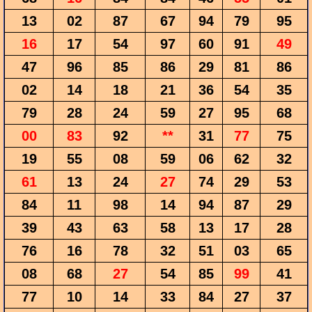
13
02
87
67
94
79
95
16
17
54
97
60
91
49
47
96
85
86
29
81
86
02
14
18
21
36
54
35
79
28
24
59
27
95
68
00
83
92
**
31
77
75
19
55
08
59
06
62
32
61
13
24
27
74
29
53
84
11
98
14
94
87
29
39
43
63
58
13
17
28
76
16
78
32
51
03
65
08
68
27
54
85
99
41
77
10
14
33
84
27
37