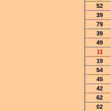
52
39
79
39
49
11
19
54
45
42
62
02