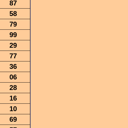
87
58
79
99
29
77
36
06
28
16
10
69