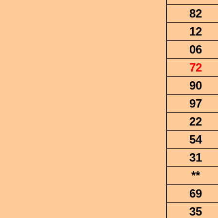
82
12
06
72
90
97
22
54
31
**
69
35