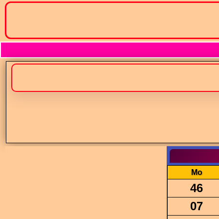
Mo
46
07