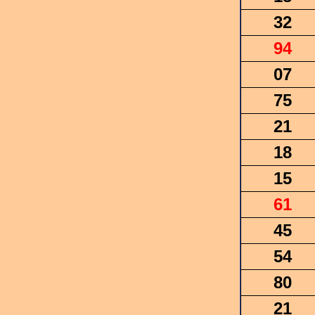
32
94
07
75
21
18
15
61
45
54
80
21