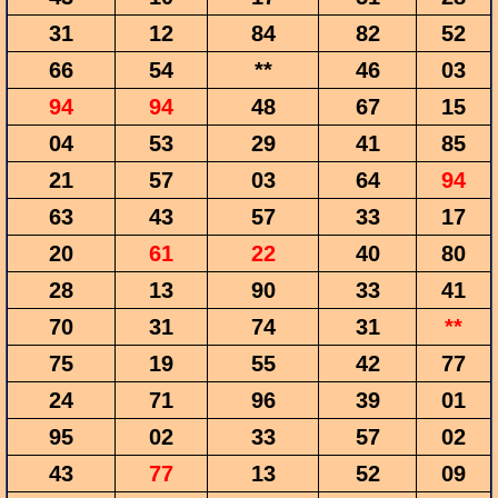
31
12
84
82
52
66
54
**
46
03
94
94
48
67
15
04
53
29
41
85
21
57
03
64
94
63
43
57
33
17
20
61
22
40
80
28
13
90
33
41
70
31
74
31
**
75
19
55
42
77
24
71
96
39
01
95
02
33
57
02
43
77
13
52
09