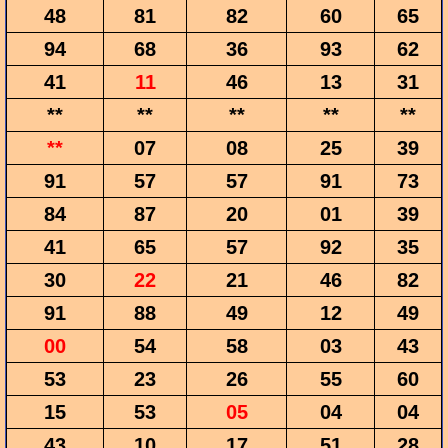
48
81
82
60
65
94
68
36
93
62
41
11
46
13
31
**
**
**
**
**
**
07
08
25
39
91
57
57
91
73
84
87
20
01
39
41
65
57
92
35
30
22
21
46
82
91
88
49
12
49
00
54
58
03
43
53
23
26
55
60
15
53
05
04
04
43
10
17
51
28