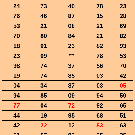
24
73
40
78
23
76
46
87
15
28
53
21
08
21
69
70
80
84
21
82
18
01
23
82
93
23
09
**
78
53
98
74
37
56
70
19
74
85
03
42
04
34
87
03
05
94
85
09
94
59
77
04
72
92
65
44
19
95
68
51
42
22
12
83
63