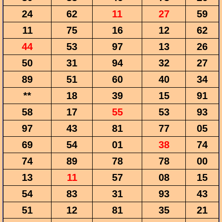
24
62
11
27
59
11
75
16
12
62
44
53
97
13
26
50
31
94
32
27
89
51
60
40
34
**
18
39
15
91
58
17
55
53
93
97
43
81
77
05
69
54
01
38
74
74
89
78
78
00
13
11
57
08
15
54
83
31
93
43
51
12
81
35
21