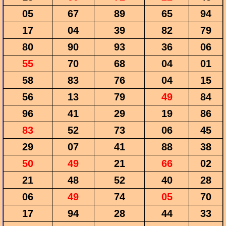
05
67
89
65
94
17
04
39
82
79
80
90
93
36
06
55
70
68
04
01
58
83
76
04
15
56
13
79
49
84
96
41
29
19
86
83
52
73
06
45
29
07
41
88
38
50
49
21
66
02
21
48
52
40
28
06
49
74
05
70
17
94
28
44
33