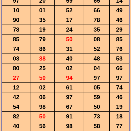
97
20
59
65
14
10
01
52
66
49
90
35
17
78
46
78
19
24
35
29
85
79
50
08
85
74
86
31
52
76
03
38
40
48
53
80
25
02
04
66
27
50
94
97
97
12
02
61
05
74
42
06
97
59
46
54
98
67
50
19
82
50
91
73
18
40
56
98
58
77