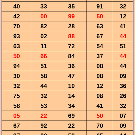
40
33
35
91
32
42
00
99
50
12
70
82
28
63
41
93
02
88
67
44
63
11
72
54
51
50
66
84
37
44
94
51
36
08
44
30
58
47
08
09
32
44
10
12
36
75
32
14
08
26
58
53
34
41
32
05
22
69
50
07
67
92
22
70
09