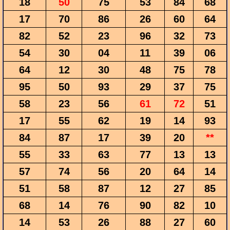
18
50
75
53
84
68
17
70
86
26
60
64
82
52
23
96
32
73
54
30
04
11
39
06
64
12
30
48
75
78
95
50
93
29
37
75
58
23
56
61
72
51
17
55
62
19
14
93
84
87
17
39
20
**
55
33
63
77
13
13
57
74
56
20
64
14
51
58
87
12
27
85
68
14
76
90
82
10
14
53
26
88
27
60