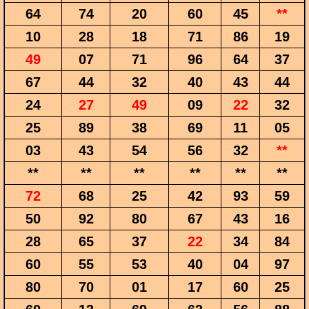
64
74
20
60
45
**
10
28
18
71
86
19
49
07
71
96
64
37
67
44
32
40
43
44
24
27
49
09
22
32
25
89
38
69
11
05
03
43
54
56
32
**
**
**
**
**
**
**
72
68
25
42
93
59
50
92
80
67
43
16
28
65
37
22
34
84
60
55
53
40
04
97
80
70
01
17
60
25