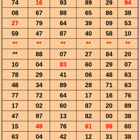
74
16
93
89
29
94
08
67
88
65
86
38
27
79
64
39
09
53
59
47
87
40
58
10
**
**
**
**
**
**
**
88
07
27
84
20
10
04
83
60
29
07
78
29
41
06
48
63
48
34
89
28
71
63
77
72
64
17
16
76
17
02
60
87
20
89
47
97
13
82
00
38
15
49
76
61
99
60
63
04
42
12
31
38