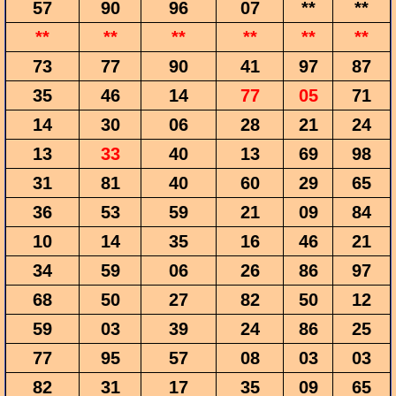
57
90
96
07
**
**
**
**
**
**
**
**
73
77
90
41
97
87
35
46
14
77
05
71
14
30
06
28
21
24
13
33
40
13
69
98
31
81
40
60
29
65
36
53
59
21
09
84
10
14
35
16
46
21
34
59
06
26
86
97
68
50
27
82
50
12
59
03
39
24
86
25
77
95
57
08
03
03
82
31
17
35
09
65