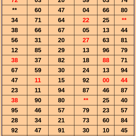
72
03
20
59
03
74
**
60
47
04
66
80
34
71
64
22
25
**
38
66
67
05
13
44
56
31
20
27
63
81
12
85
29
13
96
79
38
37
82
18
88
71
67
59
30
24
13
94
47
11
15
92
00
44
23
11
94
87
46
87
38
90
80
**
25
40
95
46
57
79
23
57
28
34
21
73
60
84
92
47
91
30
10
45