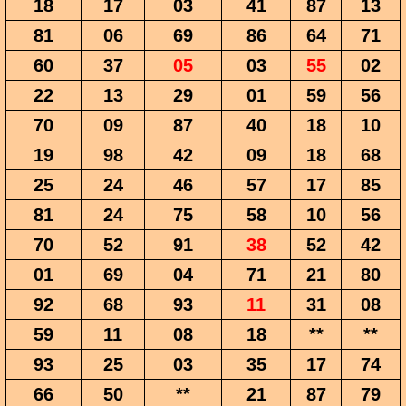
18
17
03
41
87
13
81
06
69
86
64
71
60
37
05
03
55
02
22
13
29
01
59
56
70
09
87
40
18
10
19
98
42
09
18
68
25
24
46
57
17
85
81
24
75
58
10
56
70
52
91
38
52
42
01
69
04
71
21
80
92
68
93
11
31
08
59
11
08
18
**
**
93
25
03
35
17
74
66
50
**
21
87
79