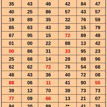
35
43
46
42
84
47
40
25
86
57
43
57
19
89
35
32
76
59
85
63
43
30
15
79
67
95
15
72
89
48
01
00
22
88
13
42
00
86
31
33
95
23
25
68
14
28
88
96
62
62
72
76
54
68
48
43
36
40
72
08
88
06
11
41
90
55
39
12
70
39
73
73
77
09
66
13
21
07
84
20
89
**
41
70