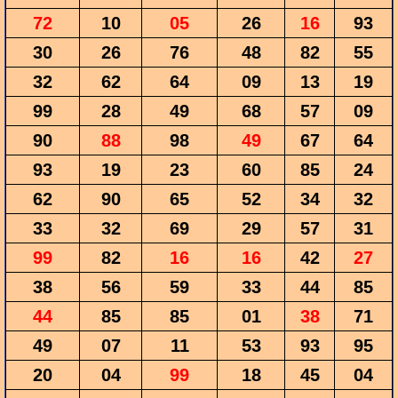
72
10
05
26
16
93
30
26
76
48
82
55
32
62
64
09
13
19
99
28
49
68
57
09
90
88
98
49
67
64
93
19
23
60
85
24
62
90
65
52
34
32
33
32
69
29
57
31
99
82
16
16
42
27
38
56
59
33
44
85
44
85
85
01
38
71
49
07
11
53
93
95
20
04
99
18
45
04