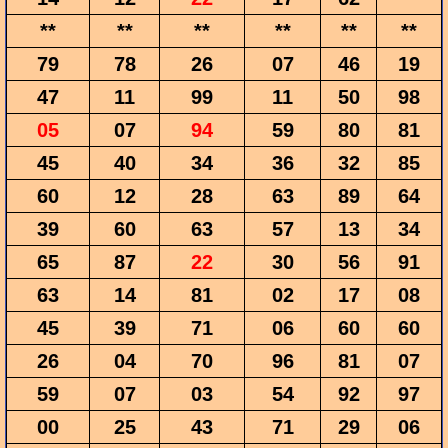
**
**
**
**
**
**
79
78
26
07
46
19
47
11
99
11
50
98
05
07
94
59
80
81
45
40
34
36
32
85
60
12
28
63
89
64
39
60
63
57
13
34
65
87
22
30
56
91
63
14
81
02
17
08
45
39
71
06
60
60
26
04
70
96
81
07
59
07
03
54
92
97
00
25
43
71
29
06