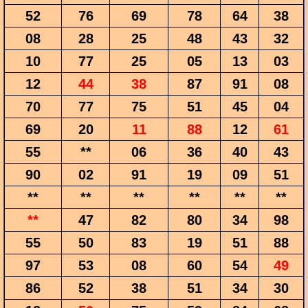
52
76
69
78
64
38
08
28
25
48
43
32
10
77
25
05
13
03
12
44
38
87
91
08
70
77
75
51
45
04
69
20
11
88
12
61
55
**
06
36
40
43
90
02
91
19
09
51
**
**
**
**
**
**
**
47
82
80
34
98
55
50
83
19
51
88
97
53
08
60
54
49
86
52
38
51
34
30