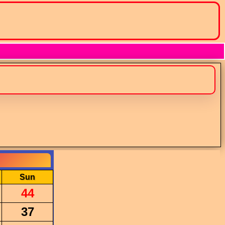
Sun
44
37