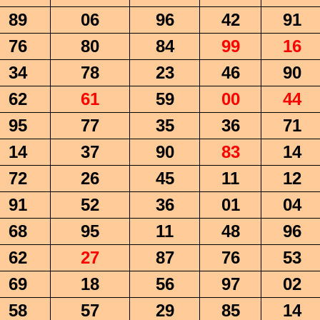
89
06
96
42
91
76
80
84
99
16
34
78
23
46
90
62
61
59
00
44
95
77
35
36
71
14
37
90
83
14
72
26
45
11
12
91
52
36
01
04
68
95
11
48
96
62
27
87
76
53
69
18
56
97
02
58
57
29
85
14