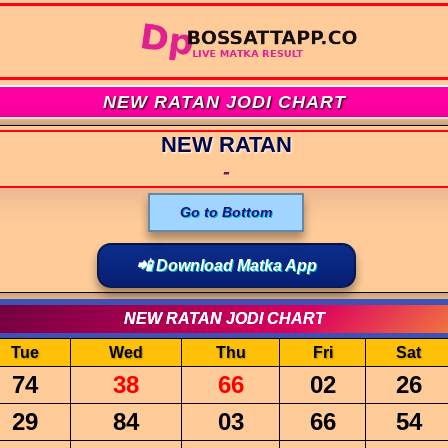
NEW RATAN JODI CHART
NEW RATAN
-
Go to Bottom
📲 Download Matka App
NEW RATAN JODI CHART
Tue
Wed
Thu
Fri
Sat
74
38
66
02
26
29
84
03
66
54