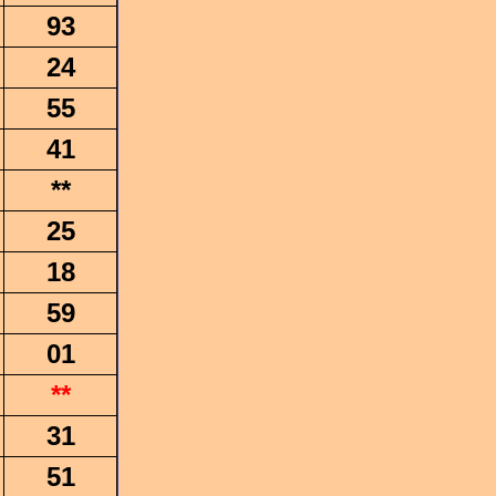
93
24
55
41
**
25
18
59
01
**
31
51