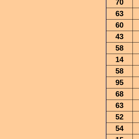
70
63
60
43
58
14
58
95
68
63
52
54