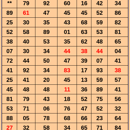
**
79
92
60
16
42
34
89
61
47
45
45
52
86
25
30
35
43
68
59
82
52
58
89
01
63
53
81
38
40
53
35
62
48
65
07
30
34
44
38
44
04
72
44
50
47
39
07
41
41
92
34
83
17
93
38
25
41
20
45
13
59
57
45
48
48
11
36
89
41
81
79
43
18
52
75
56
53
71
06
76
47
52
32
88
05
78
68
66
23
64
27
32
58
34
65
71
84