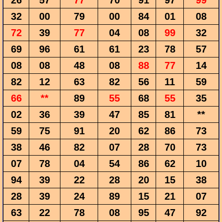
26
57
77
70
91
97
99
32
00
79
00
84
01
08
72
39
77
04
08
99
32
69
96
61
61
23
78
57
08
08
48
08
88
77
14
82
12
63
82
56
11
59
66
**
89
55
68
55
35
02
36
39
47
85
81
**
59
75
91
20
62
86
73
38
46
82
07
28
70
73
07
78
04
54
86
62
10
94
39
22
28
20
15
38
28
39
24
89
15
21
07
63
22
78
08
95
47
92