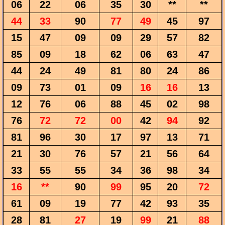
06
22
06
35
30
**
**
44
33
90
77
49
45
97
15
47
09
09
29
57
82
85
09
18
62
06
63
47
44
24
49
81
80
24
86
09
73
01
09
16
16
13
12
76
06
88
45
02
98
76
72
72
00
42
94
92
81
96
30
17
97
13
71
21
30
76
57
21
56
64
33
55
55
34
36
98
34
16
**
90
99
95
20
72
61
09
19
77
42
93
35
28
81
27
19
99
21
88