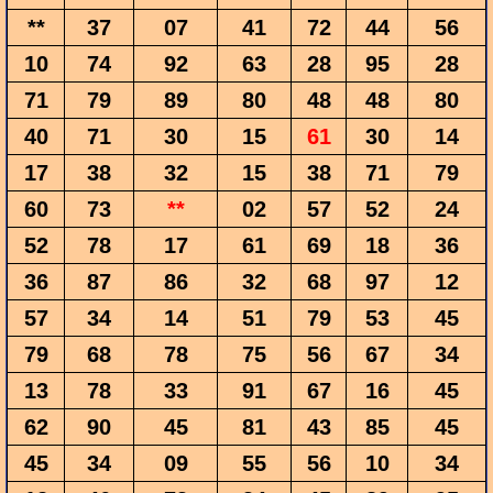
**
37
07
41
72
44
56
10
74
92
63
28
95
28
71
79
89
80
48
48
80
40
71
30
15
61
30
14
17
38
32
15
38
71
79
60
73
**
02
57
52
24
52
78
17
61
69
18
36
36
87
86
32
68
97
12
57
34
14
51
79
53
45
79
68
78
75
56
67
34
13
78
33
91
67
16
45
62
90
45
81
43
85
45
45
34
09
55
56
10
34