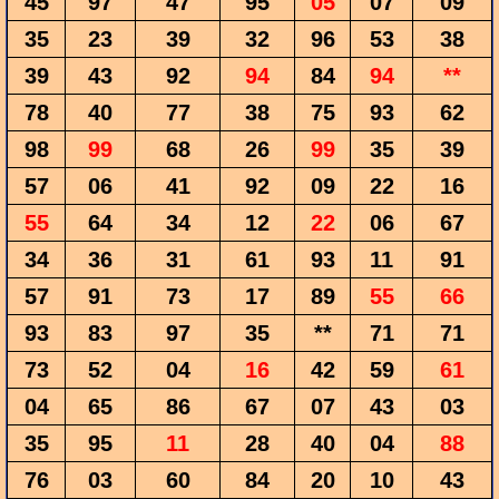
45
97
47
95
05
07
09
35
23
39
32
96
53
38
39
43
92
94
84
94
**
78
40
77
38
75
93
62
98
99
68
26
99
35
39
57
06
41
92
09
22
16
55
64
34
12
22
06
67
34
36
31
61
93
11
91
57
91
73
17
89
55
66
93
83
97
35
**
71
71
73
52
04
16
42
59
61
04
65
86
67
07
43
03
35
95
11
28
40
04
88
76
03
60
84
20
10
43