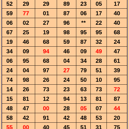
52
29
29
89
23
05
17
59
77
01
87
06
17
40
06
02
27
96
**
22
40
67
25
19
98
95
95
68
19
46
68
59
87
32
24
34
09
94
46
09
49
47
06
95
68
04
34
28
61
24
04
97
27
79
51
39
74
98
26
24
50
10
95
14
26
73
23
63
73
72
15
81
12
94
13
81
87
48
47
00
28
05
07
44
58
42
91
42
48
53
20
55
00
40
45
51
31
75