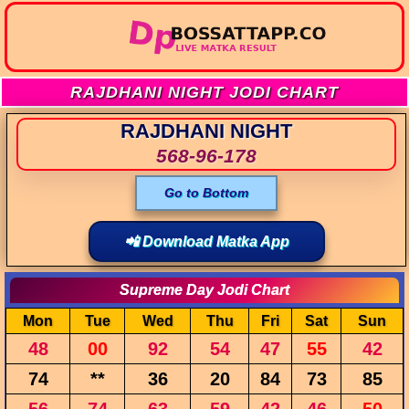
RAJDHANI NIGHT JODI CHART
RAJDHANI NIGHT
568-96-178
Go to Bottom
📲 Download Matka App
Supreme Day Jodi Chart
Mon
Tue
Wed
Thu
Fri
Sat
Sun
48
00
92
54
47
55
42
74
**
36
20
84
73
85