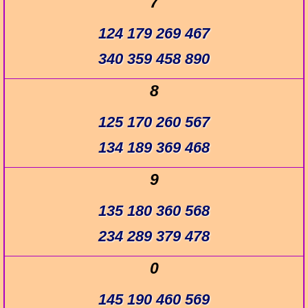
7
124 179 269 467
340 359 458 890
8
125 170 260 567
134 189 369 468
9
135 180 360 568
234 289 379 478
0
145 190 460 569