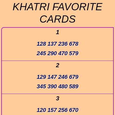
KHATRI FAVORITE
CARDS
1
128 137 236 678
245 290 470 579
2
129 147 246 679
345 390 480 589
3
120 157 256 670